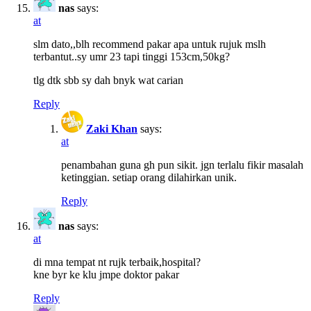
nas
says:
at
slm dato,,blh recommend pakar apa untuk rujuk mslh
terbantut..sy umr 23 tapi tinggi 153cm,50kg?
tlg dtk sbb sy dah bnyk wat carian
Reply
Zaki Khan
says:
at
penambahan guna gh pun sikit. jgn terlalu fikir masalah
ketinggian. setiap orang dilahirkan unik.
Reply
nas
says:
at
di mna tempat nt rujk terbaik,hospital?
kne byr ke klu jmpe doktor pakar
Reply