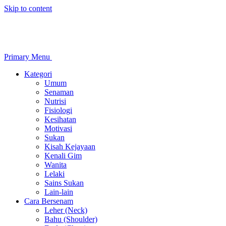
Skip to content
Primary Menu
Kategori
Umum
Senaman
Nutrisi
Fisiologi
Kesihatan
Motivasi
Sukan
Kisah Kejayaan
Kenali Gim
Wanita
Lelaki
Sains Sukan
Lain-lain
Cara Bersenam
Leher (Neck)
Bahu (Shoulder)