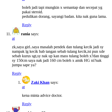
boleh jadi tapi mungkin x semantap dan secepat yg
pakai steroid.
pedulikan dorang, sayangi badan. kita nak guna lama.
Reply
rania
says:
at
zk,saya girl..saya masalah pendek dan tulang kecik jadi sy
nampak lg kecik bab tangan sebab tulang kecik,isi pun xde
sebab kurus sgt,sy nak up kan mass tulang boleh x?dan tinggi
sy 150cm saya nak jadi 160 cm boleh x amik HG ni?nak
jumpa sape ya?
Reply
Zaki Khan
says:
at
kena minta advice doctor.
Reply