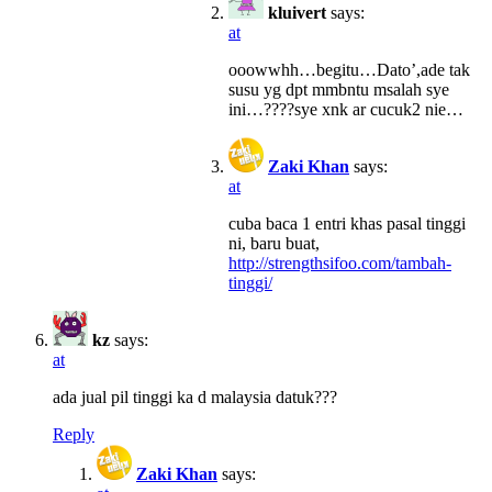
kluivert
says:
at
ooowwhh…begitu…Dato’,ade tak
susu yg dpt mmbntu msalah sye
ini…????sye xnk ar cucuk2 nie…
Zaki Khan
says:
at
cuba baca 1 entri khas pasal tinggi
ni, baru buat,
http://strengthsifoo.com/tambah-
tinggi/
kz
says:
at
ada jual pil tinggi ka d malaysia datuk???
Reply
Zaki Khan
says: