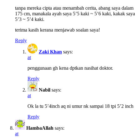
tanpa mereka cipta atau menambah cerita, abang saya dalam
175 cm, manakala ayah saya 5’5 kaki ~ 5’6 kaki, kakak saya
5’3 ~ 5’4 kaki.
terima kasih kerana menjawab soalan saya!
Reply
Zaki Khan
says:
at
penggunaan gh kena dptkan nasihat doktor.
Reply
Nabil
says:
at
Ok la tu 5’4inch aq ni umur nk sampai 18 tpi 5’2 inch
Reply
HambaAllah
says:
at