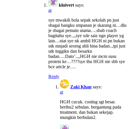
kluivert
says:
at
sye mwakili bola sepak sekolah pn just
sbagai bangku smpanan je skarang ni…dlu
je sbagai pemain utama….sbab coach
bagitahu sye..,,sye xde saiz ngn player yg
lain…niat sye nk ambil HGH ni pn bukan
utk mnjadi seorng ahli bina badan..,tpi just
utk tnggikn dan besarkn
badan….Dato’..,,HGH nie mcm susu
protein ke…????sye thu HGH nie sbb sye
bce artcle je….
Reply
Zaki Khan
says:
at
HGH cucuk. costing sgt besar.
beribu2 sebulan. bergantung pada
treatment. dan bukan sekejap.
mungkin berbulan2.