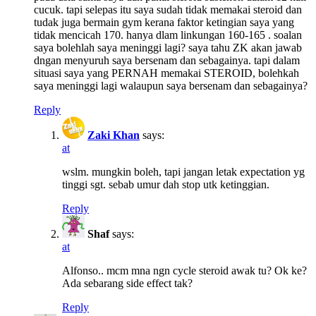
cucuk. tapi selepas itu saya sudah tidak memakai steroid dan
tudak juga bermain gym kerana faktor ketingian saya yang
tidak mencicah 170. hanya dlam linkungan 160-165 . soalan
saya bolehlah saya meninggi lagi? saya tahu ZK akan jawab
dngan menyuruh saya bersenam dan sebagainya. tapi dalam
situasi saya yang PERNAH memakai STEROID, bolehkah
saya meninggi lagi walaupun saya bersenam dan sebagainya?
Reply
Zaki Khan
says:
at
wslm. mungkin boleh, tapi jangan letak expectation yg
tinggi sgt. sebab umur dah stop utk ketinggian.
Reply
Shaf
says:
at
Alfonso.. mcm mna ngn cycle steroid awak tu? Ok ke?
Ada sebarang side effect tak?
Reply