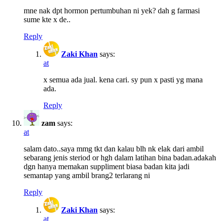
mne nak dpt hormon pertumbuhan ni yek? dah g farmasi
sume kte x de..
Reply
Zaki Khan
says:
at
x semua ada jual. kena cari. sy pun x pasti yg mana
ada.
Reply
zam
says:
at
salam dato..saya mmg tkt dan kalau blh nk elak dari ambil
sebarang jenis steriod or hgh dalam latihan bina badan.adakah
dgn hanya memakan suppliment biasa badan kita jadi
semantap yang ambil brang2 terlarang ni
Reply
Zaki Khan
says:
at