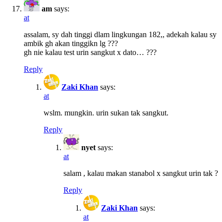
am
says:
at
assalam, sy dah tinggi dlam lingkungan 182,, adekah kalau sy
ambik gh akan tinggikn lg ???
gh nie kalau test urin sangkut x dato… ???
Reply
Zaki Khan
says:
at
wslm. mungkin. urin sukan tak sangkut.
Reply
nyet
says:
at
salam , kalau makan stanabol x sangkut urin tak ?
Reply
Zaki Khan
says:
at