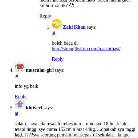
kn hormon tk? 🙂
Reply
Zaki Khan
says:
at
boleh baca di
http://strengthsifoo.com/masturbasi/
Reply
muscular-girl
says:
at
info yg baik
Reply
kluivert
says:
at
salam…sya ada msalah tmbesaran…umo sye 18thn..lelaki…
tetapi tinggi sye cuma 152cm n brat 44kg….dpatkah sya tnggi
lagi..????sya seorang pemain bolasepak di sekolah…knape