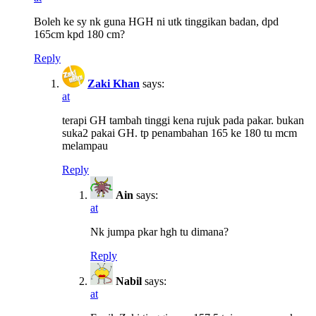
Boleh ke sy nk guna HGH ni utk tinggikan badan, dpd
165cm kpd 180 cm?
Reply
Zaki Khan
says:
at
terapi GH tambah tinggi kena rujuk pada pakar. bukan
suka2 pakai GH. tp penambahan 165 ke 180 tu mcm
melampau
Reply
Ain
says:
at
Nk jumpa pkar hgh tu dimana?
Reply
Nabil
says:
at