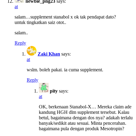
newbie_png23
says:
at
salam…supplement stanabol x ok tak pendapat dato?
untuk tingkatkan saiz otot..
salam..
Reply
Zaki Khan
says:
at
wslm. boleh pakai. ia cuma supplement.
Reply
pity
says:
at
OK, berkenaan Stanabol-X… Mereka claim ade
kandung HGH dlm supplement tersebut. Kalau
betul, bagaimana dengan dos nya? adakah terlalu
banyak/sedikit atau sesuai. Minta pencerahan.
bagaimana pula dengan produk Mesotropin?