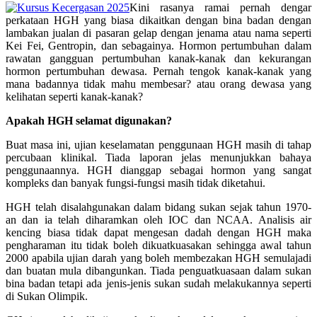
Kini rasanya ramai pernah dengar
perkataan HGH yang biasa dikaitkan dengan bina badan dengan
lambakan jualan di pasaran gelap dengan jenama atau nama seperti
Kei Fei, Gentropin, dan sebagainya. Hormon pertumbuhan dalam
rawatan gangguan pertumbuhan kanak-kanak dan kekurangan
hormon pertumbuhan dewasa. Pernah tengok kanak-kanak yang
mana badannya tidak mahu membesar? atau orang dewasa yang
kelihatan seperti kanak-kanak?
Apakah HGH selamat digunakan?
Buat masa ini, ujian keselamatan penggunaan HGH masih di tahap
percubaan klinikal. Tiada laporan jelas menunjukkan bahaya
penggunaannya. HGH dianggap sebagai hormon yang sangat
kompleks dan banyak fungsi-fungsi masih tidak diketahui.
HGH telah disalahgunakan dalam bidang sukan sejak tahun 1970-
an dan ia telah diharamkan oleh IOC dan NCAA. Analisis air
kencing biasa tidak dapat mengesan dadah dengan HGH maka
pengharaman itu tidak boleh dikuatkuasakan sehingga awal tahun
2000 apabila ujian darah yang boleh membezakan HGH semulajadi
dan buatan mula dibangunkan. Tiada penguatkuasaan dalam sukan
bina badan tetapi ada jenis-jenis sukan sudah melakukannya seperti
di Sukan Olimpik.