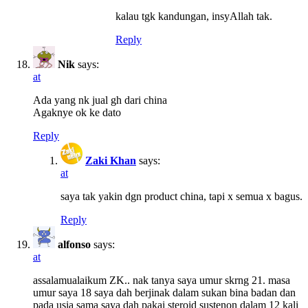
kalau tgk kandungan, insyAllah tak.
Reply
Nik
says:
at
Ada yang nk jual gh dari china
Agaknye ok ke dato
Reply
Zaki Khan
says:
at
saya tak yakin dgn product china, tapi x semua x bagus.
Reply
alfonso
says:
at
assalamualaikum ZK.. nak tanya saya umur skrng 21. masa
umur saya 18 saya dah berjinak dalam sukan bina badan dan
pada usia sama saya dah pakai steroid sustenon dalam 12 kali