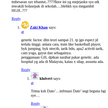
tmbesaran sye trbantut..????fktor ini yg mnjejaskn sya utk
mwakili bolasepak di sekolah….blehkh sya mngambil
HGH..???
Reply
Zaki Khan
says:
at
genetic factor. dlm teori sampai 21. tp jgn espect jd
terlalu tinggi. antara cara, train like basketball player,
byk jumping, byk strecth, tarik bdn, apa2 activiti tarik,
cam yoga, gayut dan sebagainya.
penggunaan GH, dptkan nasihat pakar genetic. ada
hospital yg ada di Malaysia, kalau x silap, assunta ada.
Reply
kluivert
says:
at
Trima ksh Dato’…infrmasi Dato’ sngt brguna bgi
sye…
Reply