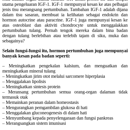
utama pengeluaran IGF-1. IGF-1 mempunyai kesan ke atas pelbagai
jenis tisu merangsang pertumbuhan. Tambahan IGF-1 adalah dijana
dalam tisu sasaran, membuat ia kelihatan sebagai endokrin dan
hormon autocrine atau paracrine. IGF-1 juga mempunyai kesan ke
atas osteoblast dan aktiviti chondrocyte untuk menggalakkan
pertumbuhan tulang. Pernah tengok mereka dalam bina badan
dengan tulang berlebihan atau terlebih tajam di siku, muka dan
sebagainya?
Selain fungsi-fungsi itu, hormon pertumbuhan juga mempunyai
banyak kesan pada badan seperti:
– Meningkatkan pengekalan kalsium, dan menguatkan dan
meningkatkan mineral tulang
– Meningkatkan jirim otot melalui sarcomere hiperplasia
– Menggalakan lipolisis
– Meningkatkan sintesis protein
– Meransang pertumbuhan semua orang-organ dalaman tidak
termasuk otak
– Memainkan peranan dalam homeostasis
– Mengurangkan pemgambilan glukosa di hati
– Menggalakan gluconeogenesis di dalam hati
– Menyumbang kepada penyelengaraan dan fungsi pankreas
– Merangsangkan sistem imunisasi