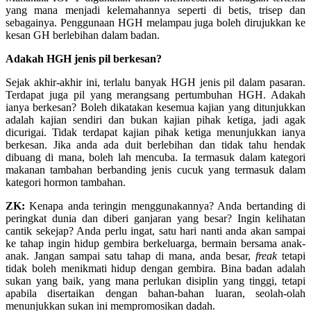
yang mana menjadi kelemahannya seperti di betis, trisep dan
sebagainya. Penggunaan HGH melampau juga boleh dirujukkan ke
kesan GH berlebihan dalam badan.
Adakah HGH jenis pil berkesan?
Sejak akhir-akhir ini, terlalu banyak HGH jenis pil dalam pasaran.
Terdapat juga pil yang merangsang pertumbuhan HGH. Adakah
ianya berkesan? Boleh dikatakan kesemua kajian yang ditunjukkan
adalah kajian sendiri dan bukan kajian pihak ketiga, jadi agak
dicurigai. Tidak terdapat kajian pihak ketiga menunjukkan ianya
berkesan. Jika anda ada duit berlebihan dan tidak tahu hendak
dibuang di mana, boleh lah mencuba. Ia termasuk dalam kategori
makanan tambahan berbanding jenis cucuk yang termasuk dalam
kategori hormon tambahan.
ZK:
Kenapa anda teringin menggunakannya? Anda bertanding di
peringkat dunia dan diberi ganjaran yang besar? Ingin kelihatan
cantik sekejap? Anda perlu ingat, satu hari nanti anda akan sampai
ke tahap ingin hidup gembira berkeluarga, bermain bersama anak-
anak. Jangan sampai satu tahap di mana, anda besar,
freak
tetapi
tidak boleh menikmati hidup dengan gembira. Bina badan adalah
sukan yang baik, yang mana perlukan disiplin yang tinggi, tetapi
apabila disertaikan dengan bahan-bahan luaran, seolah-olah
menunjukkan sukan ini mempromosikan dadah.