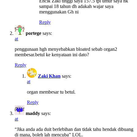
Encik Zaki tinggi saya 157.5 tpi umur saya nk
sampai 18 tahun dh adakah wajar saya
menggunakan Gh ni
Reply
portege
says:
at
penggunaan hgh menyebabkan bloated sebab organ2
membesar.betul ke kenyataan ini dato?
Reply
Zaki Khan
says:
at
organ membesar tu betul.
Reply
maddy
says:
at
“Jika anda ada duit berlebihan dan tidak tahu hendak dibuang
di mana, boleh lah mencuba” LOL.