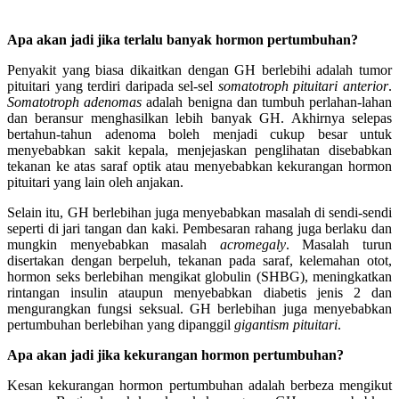
Apa akan jadi jika terlalu banyak hormon pertumbuhan?
Penyakit yang biasa dikaitkan dengan GH berlebihi adalah tumor
pituitari yang terdiri daripada sel-sel
somatotroph pituitari anterior
.
Somatotroph adenomas
adalah benigna dan tumbuh perlahan-lahan
dan beransur menghasilkan lebih banyak GH. Akhirnya selepas
bertahun-tahun adenoma boleh menjadi cukup besar untuk
menyebabkan sakit kepala, menjejaskan penglihatan disebabkan
tekanan ke atas saraf optik atau menyebabkan kekurangan hormon
pituitari yang lain oleh anjakan.
Selain itu, GH berlebihan juga menyebabkan masalah di sendi-sendi
seperti di jari tangan dan kaki. Pembesaran rahang juga berlaku dan
mungkin menyebabkan masalah
acromegaly
. Masalah turun
disertakan dengan berpeluh, tekanan pada saraf, kelemahan otot,
hormon seks berlebihan mengikat globulin (SHBG), meningkatkan
rintangan insulin ataupun menyebabkan diabetis jenis 2 dan
mengurangkan fungsi seksual. GH berlebihan juga menyebabkan
pertumbuhan berlebihan yang dipanggil
gigantism pituitari
.
Apa akan jadi jika kekurangan hormon pertumbuhan?
Kesan kekurangan hormon pertumbuhan adalah berbeza mengikut