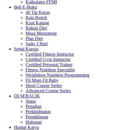
Kalkulator FFMI
Beli E-Buku
40 Tip Kurus
Raja Bench
Kuat Katang
Rahsia Diet
Masa Memotong
Plan Diet
Sado 3 Hari
Sertai Kursus
Certified Fitness Instructor
Certified Gym Instructor
Certified Personal Trainer
Fitness Nutrition Specialist
Weightloss Nutrition Programming
Fit Mom Fit Baby
Short Course Series
Advanced Course Series
DI SEBALIK
Siapa
Penafian
Perkhidmatan
Pengiklanan
Hubungi
Hantar Karya