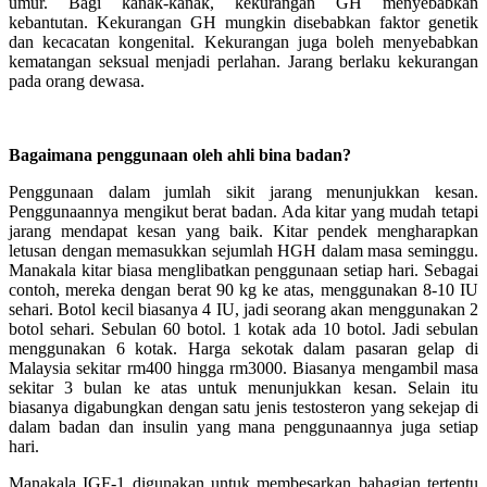
umur. Bagi kanak-kanak, kekurangan GH menyebabkan
kebantutan. Kekurangan GH mungkin disebabkan faktor genetik
dan kecacatan kongenital. Kekurangan juga boleh menyebabkan
kematangan seksual menjadi perlahan. Jarang berlaku kekurangan
pada orang dewasa.
Bagaimana penggunaan oleh ahli bina badan?
Penggunaan dalam jumlah sikit jarang menunjukkan kesan.
Penggunaannya mengikut berat badan. Ada kitar yang mudah tetapi
jarang mendapat kesan yang baik. Kitar pendek mengharapkan
letusan dengan memasukkan sejumlah HGH dalam masa seminggu.
Manakala kitar biasa menglibatkan penggunaan setiap hari. Sebagai
contoh, mereka dengan berat 90 kg ke atas, menggunakan 8-10 IU
sehari. Botol kecil biasanya 4 IU, jadi seorang akan menggunakan 2
botol sehari. Sebulan 60 botol. 1 kotak ada 10 botol. Jadi sebulan
menggunakan 6 kotak. Harga sekotak dalam pasaran gelap di
Malaysia sekitar rm400 hingga rm3000. Biasanya mengambil masa
sekitar 3 bulan ke atas untuk menunjukkan kesan. Selain itu
biasanya digabungkan dengan satu jenis testosteron yang sekejap di
dalam badan dan insulin yang mana penggunaannya juga setiap
hari.
Manakala IGF-1 digunakan untuk membesarkan bahagian tertentu