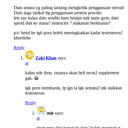
Dato antara yg paling lantang mengkritik penggunaan steroid
Dato juga sinikal ttg penggunaan protein powder
lets say kalau dato sendiri baru belajar nak main gym, dato
spend duit ke mana? instructor ? makanan berkhasiat?
p/s: betul ke tgk porn boleh meningkatkan kadar testosteron?
kheehehe
Reply
Zaki Khan
says:
at
kalau xde ilmu, rasanya akan beli mcm2 supplement
gak. 😀
tgk porn membantu, tp jgn la tgk semata2 utk naikkan
testosteron.
Reply
mie
says:
at
mcm mne dgn beronani dato’ boleh meningkat