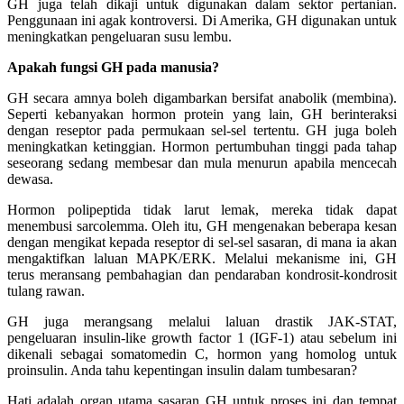
GH juga telah dikaji untuk digunakan dalam sektor pertanian.
Penggunaan ini agak kontroversi. Di Amerika, GH digunakan untuk
meningkatkan pengeluaran susu lembu.
Apakah fungsi GH pada manusia?
GH secara amnya boleh digambarkan bersifat anabolik (membina).
Seperti kebanyakan hormon protein yang lain, GH berinteraksi
dengan reseptor pada permukaan sel-sel tertentu. GH juga boleh
meningkatkan ketinggian. Hormon pertumbuhan tinggi pada tahap
seseorang sedang membesar dan mula menurun apabila mencecah
dewasa.
Hormon polipeptida tidak larut lemak, mereka tidak dapat
menembusi sarcolemma. Oleh itu, GH mengenakan beberapa kesan
dengan mengikat kepada reseptor di sel-sel sasaran, di mana ia akan
mengaktifkan laluan MAPK/ERK. Melalui mekanisme ini, GH
terus meransang pembahagian dan pendaraban kondrosit-kondrosit
tulang rawan.
GH juga merangsang melalui laluan drastik JAK-STAT,
pengeluaran insulin-like growth factor 1 (IGF-1) atau sebelum ini
dikenali sebagai somatomedin C, hormon yang homolog untuk
proinsulin. Anda tahu kepentingan insulin dalam tumbesaran?
Hati adalah organ utama sasaran GH untuk proses ini dan tempat