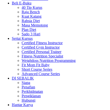
Beli E-Buku
40 Tip Kurus
Raja Bench
Kuat Katang
Rahsia Diet
Masa Memotong
Plan Diet
Sado 3 Hari
Sertai Kursus
Certified Fitness Instructor
Certified Gym Instructor
Certified Personal Trainer
Fitness Nutrition Specialist
Weightloss Nutrition Programming
Fit Mom Fit Baby
Short Course Series
Advanced Course Series
DI SEBALIK
Siapa
Penafian
Perkhidmatan
Pengiklanan
Hubungi
Hantar Karya