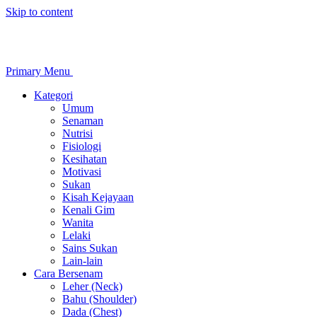
Skip to content
Primary Menu
Kategori
Umum
Senaman
Nutrisi
Fisiologi
Kesihatan
Motivasi
Sukan
Kisah Kejayaan
Kenali Gim
Wanita
Lelaki
Sains Sukan
Lain-lain
Cara Bersenam
Leher (Neck)
Bahu (Shoulder)
Dada (Chest)