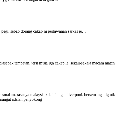
pegi, sebab dorang cakap ni perlawanan sarkas je…
sepak tempatan. jersi m’sia jgn cakap la. sekali-sekala macam match ni
lam. rasanya malaysia x kalah ngan liverpool. bersemangat lg utk main
semangat adalah penyokong