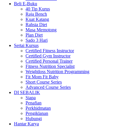
Beli E-Buku
40 Tip Kurus
Raja Bench
Kuat Katang
Rahsia Diet
Masa Memotong
Plan Diet
Sado 3 Hari
Sertai Kursus
Certified Fitness Instructor
Certified Gym Instructor
Certified Personal Trainer
Fitness Nutrition Specialist
Weightloss Nutrition Programming
Fit Mom Fit Baby
Short Course Series
Advanced Course Series
DI SEBALIK
Siapa
Penafian
Perkhidmatan
Pengiklanan
Hubungi
Hantar Karya