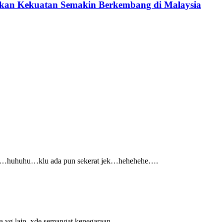
ukan Kekuatan Semakin Berkembang di Malaysia
laya…huhuhu…klu ada pun sekerat jek…hehehehe….
ia yg lain. xde semangat kenegaraan