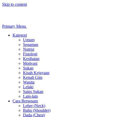
Skip to content
Primary Menu
Kategori
Umum
Senaman
Nutrisi
Fisiologi
Kesihatan
Motivasi
Sukan
Kisah Kejayaan
Kenali Gim
Wanita
Lelaki
Sains Sukan
Lain-lain
Cara Bersenam
Leher (Neck)
Bahu (Shoulder)
Dada (Chest)