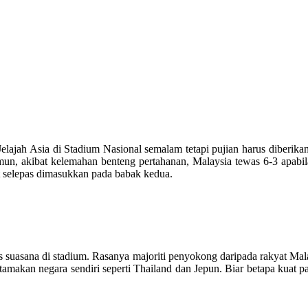
elajah Asia di Stadium Nasional semalam tetapi pujian harus diberik
un, akibat kelemahan benteng pertahanan, Malaysia tewas 6-3 apabil
t selepas dimasukkan pada babak kedua.
s suasana di stadium. Rasanya majoriti penyokong daripada rakyat Ma
gutamakan negara sendiri seperti Thailand dan Jepun. Biar betapa kuat