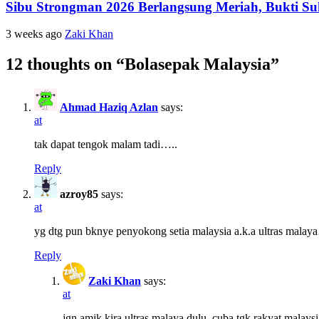
Sibu Strongman 2026 Berlangsung Meriah, Bukti S
3 weeks ago
Zaki Khan
12 thoughts on “
Bolasepak Malaysia
”
Ahmad Haziq Azlan
says:
at
tak dapat tengok malam tadi…..
Reply
azroy85
says:
at
yg dtg pun bknye penyokong setia malaysia a.k.a ultras ma
Reply
Zaki Khan
says:
at
jgn amik kira ultras malaya dulu, cuba tgk rakyat malays