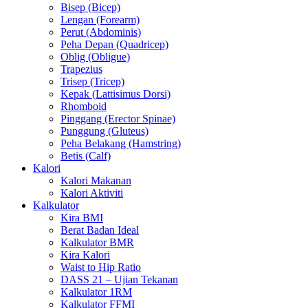
Bisep (Bicep)
Lengan (Forearm)
Perut (Abdominis)
Peha Depan (Quadricep)
Oblig (Obligue)
Trapezius
Trisep (Tricep)
Kepak (Lattisimus Dorsi)
Rhomboid
Pinggang (Erector Spinae)
Punggung (Gluteus)
Peha Belakang (Hamstring)
Betis (Calf)
Kalori
Kalori Makanan
Kalori Aktiviti
Kalkulator
Kira BMI
Berat Badan Ideal
Kalkulator BMR
Kira Kalori
Waist to Hip Ratio
DASS 21 – Ujian Tekanan
Kalkulator 1RM
Kalkulator FFMI