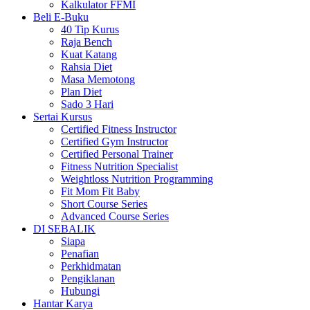
Kalkulator FFMI
Beli E-Buku
40 Tip Kurus
Raja Bench
Kuat Katang
Rahsia Diet
Masa Memotong
Plan Diet
Sado 3 Hari
Sertai Kursus
Certified Fitness Instructor
Certified Gym Instructor
Certified Personal Trainer
Fitness Nutrition Specialist
Weightloss Nutrition Programming
Fit Mom Fit Baby
Short Course Series
Advanced Course Series
DI SEBALIK
Siapa
Penafian
Perkhidmatan
Pengiklanan
Hubungi
Hantar Karya