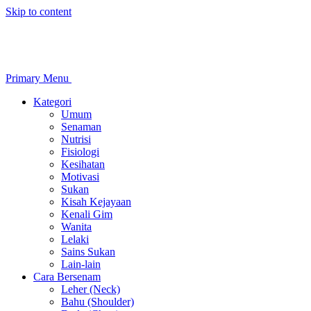
Skip to content
Primary Menu
Kategori
Umum
Senaman
Nutrisi
Fisiologi
Kesihatan
Motivasi
Sukan
Kisah Kejayaan
Kenali Gim
Wanita
Lelaki
Sains Sukan
Lain-lain
Cara Bersenam
Leher (Neck)
Bahu (Shoulder)