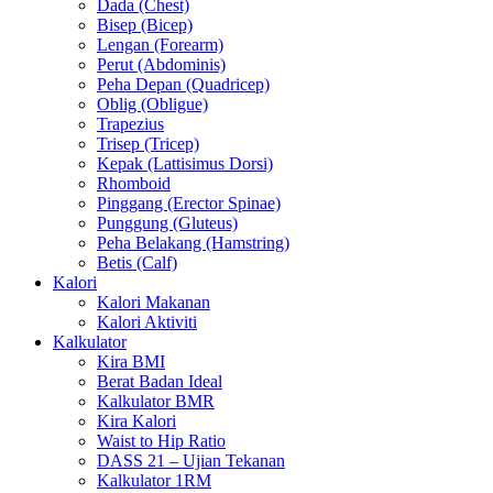
Dada (Chest)
Bisep (Bicep)
Lengan (Forearm)
Perut (Abdominis)
Peha Depan (Quadricep)
Oblig (Obligue)
Trapezius
Trisep (Tricep)
Kepak (Lattisimus Dorsi)
Rhomboid
Pinggang (Erector Spinae)
Punggung (Gluteus)
Peha Belakang (Hamstring)
Betis (Calf)
Kalori
Kalori Makanan
Kalori Aktiviti
Kalkulator
Kira BMI
Berat Badan Ideal
Kalkulator BMR
Kira Kalori
Waist to Hip Ratio
DASS 21 – Ujian Tekanan
Kalkulator 1RM