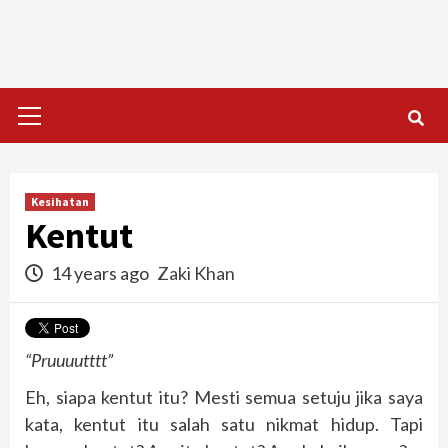
Skip
to
content
Primary
Menu
Kesihatan
Kentut
14 years ago
Zaki Khan
“Pruuuutttt”
Eh, siapa kentut itu? Mesti semua setuju jika saya
kata, kentut itu salah satu nikmat hidup. Tapi