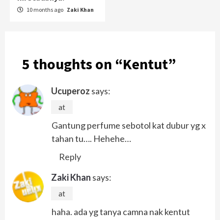
10 months ago
Zaki Khan
5 thoughts on “
Kentut
”
Ucuperoz
says:
at
Gantung perfume sebotol kat dubur yg x
tahan tu…. Hehehe…
Reply
Zaki Khan
says:
at
haha. ada yg tanya camna nak kentut