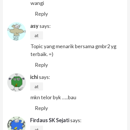
wangi
Reply
asy
says:
at
Topic yang menarik bersama gmbr2 yg
terbaik. =)
Reply
ichi
says:
at
mkn telor byk …..bau
Reply
Firdaus SK Sejati
says:
at