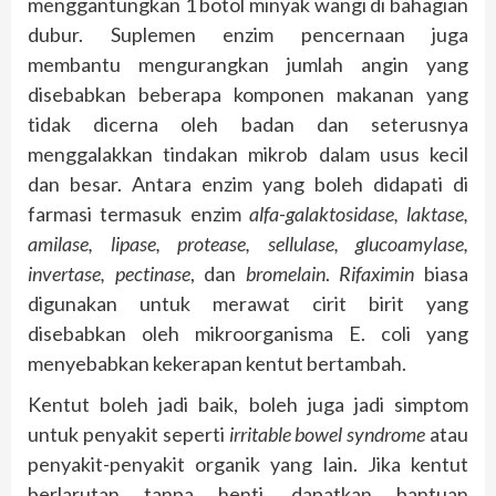
menggantungkan 1 botol minyak wangi di bahagian
dubur. Suplemen enzim pencernaan juga
membantu mengurangkan jumlah angin yang
disebabkan beberapa komponen makanan yang
tidak dicerna oleh badan dan seterusnya
menggalakkan tindakan mikrob dalam usus kecil
dan besar. Antara enzim yang boleh didapati di
farmasi termasuk enzim
alfa-galaktosidase, laktase,
amilase, lipase, protease, sellulase, glucoamylase,
invertase, pectinase
, dan
bromelain
.
Rifaximin
biasa
digunakan untuk merawat cirit birit yang
disebabkan oleh mikroorganisma E. coli yang
menyebabkan kekerapan kentut bertambah.
Kentut boleh jadi baik, boleh juga jadi simptom
untuk penyakit seperti
irritable bowel syndrome
atau
penyakit-penyakit organik yang lain. Jika kentut
berlarutan tanpa henti, dapatkan bantuan