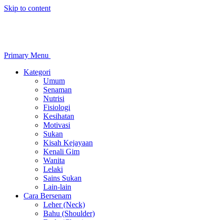
Skip to content
Primary Menu
Kategori
Umum
Senaman
Nutrisi
Fisiologi
Kesihatan
Motivasi
Sukan
Kisah Kejayaan
Kenali Gim
Wanita
Lelaki
Sains Sukan
Lain-lain
Cara Bersenam
Leher (Neck)
Bahu (Shoulder)