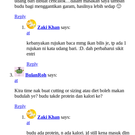
udang bari dibuat cencalok…dalam masakan saya tambah
budu bagi menggantikan garam, hasilnya lebih sedap 🙂
Reply
Zaki Khan
says:
at
kebanyakan rujukan baca mmg ikan bilis je, tp ada 1
rujukan ni kata udang bari. :D. dah perbaharui sikit
entri
Reply
BulanRoh
says:
at
Kira time nak buat cutting or sizing atau diet boleh makan
budulah ye? budu takde protein dan kalori ke?
Reply
Zaki Khan
says:
at
budu ada protein, n ada kalori. jd still kena masuk dlm