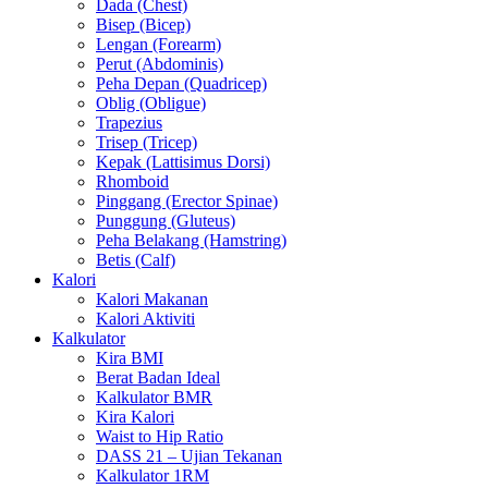
Dada (Chest)
Bisep (Bicep)
Lengan (Forearm)
Perut (Abdominis)
Peha Depan (Quadricep)
Oblig (Obligue)
Trapezius
Trisep (Tricep)
Kepak (Lattisimus Dorsi)
Rhomboid
Pinggang (Erector Spinae)
Punggung (Gluteus)
Peha Belakang (Hamstring)
Betis (Calf)
Kalori
Kalori Makanan
Kalori Aktiviti
Kalkulator
Kira BMI
Berat Badan Ideal
Kalkulator BMR
Kira Kalori
Waist to Hip Ratio
DASS 21 – Ujian Tekanan
Kalkulator 1RM