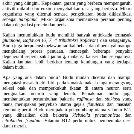
akhir yang diingini. Kepekatan garam yang berbeza mempengaruhi
aktiviti mikrob dan enzim menyebabkan rasa yang berbeza. Mikro
organisma yang ditemui semasa pengeluaran budu diklasifikasi
sebagai
halophilic
. Mikro organisma memainkan peranan penting
dalam degradasi protein dan perisa.
Kajian menunjukkan budu memiliki banyak antioksida termasuk
glutaione, isoflavon
(
6, 7, 4 trihidroksi isoflavon
) dan sebagainya.
Budu juga berpotensi melawan radikal bebas dan dipercayai mampu
menghalang proses penuaan, mencegah beberapa penyakit
degeneratif seperti sakit jantung, diabetis, kanser dan sebagainya.
Kajian lanjutan lebih berkisar tentang kandungan yang terdapat
dalam budu.
Apa yang ada dalam budu? Budu mudah dicerna dan mampu
mengatasi masalah cirit birit pada kanak-kanak. Ia juga merangsang
sel-sel otak dan memperkukuh ikatan di antara neuron serta
menguatkan neuron yang lemah. Pemakanan budu juga
membantutkan pertumbuhan bakteria
raffinosa
dan
stokiosa
yang
mana merupakan penyebab utama gejala
flatulensi
dan masalah
kembung perut. Budu merupakan penyumbang utama vitamin B12
yang dihasilkan oleh bakteria
klebsiella pneumonieae
dan
citrobacter frundiin
. Vitamin B12 perlu untuk pembentukan sel
darah merah.