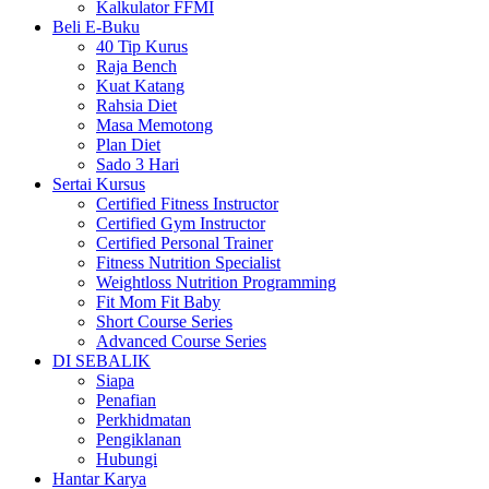
Kalkulator FFMI
Beli E-Buku
40 Tip Kurus
Raja Bench
Kuat Katang
Rahsia Diet
Masa Memotong
Plan Diet
Sado 3 Hari
Sertai Kursus
Certified Fitness Instructor
Certified Gym Instructor
Certified Personal Trainer
Fitness Nutrition Specialist
Weightloss Nutrition Programming
Fit Mom Fit Baby
Short Course Series
Advanced Course Series
DI SEBALIK
Siapa
Penafian
Perkhidmatan
Pengiklanan
Hubungi
Hantar Karya