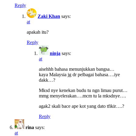
Reply
Zaki Khan
says:
at
apakah itu?
Reply
ninja
says:
at
aisehhh bahasa menunjukkan bangsa…
kaya Malaysia jg dr pelbagai bahasa….iye
dakk…?
Mksd nye kenekan budu tu ngn limau purut…
mmg menyelerakan….mcm tu la mksdnye….
agak2 skali bace ape kot yang dato tfikir….?
Reply
rina
says:
at