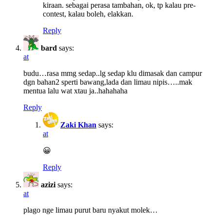
kiraan. sebagai perasa tambahan, ok, tp kalau pre-
contest, kalau boleh, elakkan.
Reply
bard
says:
at
budu…rasa mmg sedap..lg sedap klu dimasak dan campur
dgn bahan2 sperti bawang,lada dan limau nipis…..mak
mentua lalu wat xtau ja..hahahaha
Reply
Zaki Khan
says:
at
😀
Reply
azizi
says:
at
plago nge limau purut baru nyakut molek…