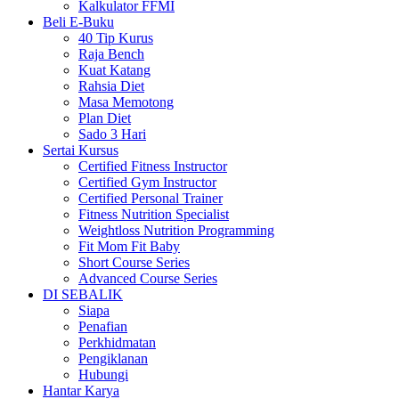
Kalkulator FFMI
Beli E-Buku
40 Tip Kurus
Raja Bench
Kuat Katang
Rahsia Diet
Masa Memotong
Plan Diet
Sado 3 Hari
Sertai Kursus
Certified Fitness Instructor
Certified Gym Instructor
Certified Personal Trainer
Fitness Nutrition Specialist
Weightloss Nutrition Programming
Fit Mom Fit Baby
Short Course Series
Advanced Course Series
DI SEBALIK
Siapa
Penafian
Perkhidmatan
Pengiklanan
Hubungi
Hantar Karya