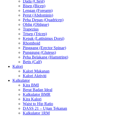
Dada (Chest)
Bisep (Bicep)
Lengan (Forearm)
Perut (Abdominis)
Peha Depan (Quadricep)
Oblig (Obligue)
Trapezius
Trisep (Tricep)
Kepak (Lattisimus Dorsi)
Rhomboid
Pinggang (Erector Spinae)
Punggung (Gluteus)
Peha Belakang (Hamstring)
Betis (Calf)
Kalori
Kalori Makanan
Kalori Aktiviti
Kalkulator
Kira BMI
Berat Badan Ideal
Kalkulator BMR
Kira Kalori
Waist to Hip Ratio
DASS 21 – Ujian Tekanan
Kalkulator 1RM