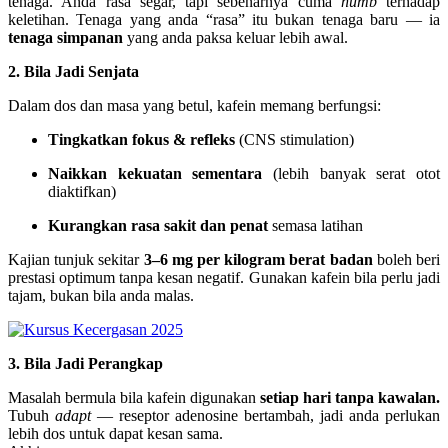
tenaga. Anda rasa segar, tapi sebenarnya cuma
numb
terhadap
keletihan. Tenaga yang anda “rasa” itu bukan tenaga baru — ia
tenaga simpanan
yang anda paksa keluar lebih awal.
2. Bila Jadi Senjata
Dalam dos dan masa yang betul, kafein memang berfungsi:
Tingkatkan fokus & refleks
(CNS stimulation)
Naikkan kekuatan sementara
(lebih banyak serat otot
diaktifkan)
Kurangkan rasa sakit dan penat
semasa latihan
Kajian tunjuk sekitar
3–6 mg per kilogram berat badan
boleh beri
prestasi optimum tanpa kesan negatif. Gunakan kafein bila perlu jadi
tajam, bukan bila anda malas.
3. Bila Jadi Perangkap
Masalah bermula bila kafein digunakan
setiap hari tanpa kawalan.
Tubuh
adapt
— reseptor adenosine bertambah, jadi anda perlukan
lebih dos untuk dapat kesan sama.