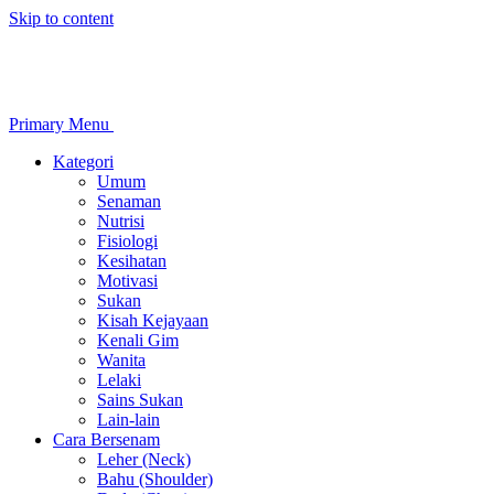
Skip to content
Primary Menu
Kategori
Umum
Senaman
Nutrisi
Fisiologi
Kesihatan
Motivasi
Sukan
Kisah Kejayaan
Kenali Gim
Wanita
Lelaki
Sains Sukan
Lain-lain
Cara Bersenam
Leher (Neck)
Bahu (Shoulder)