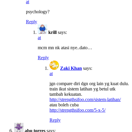
at
psychology?
Reply
krill
says:
at
mcm mn nk atasi nye..dato…
Reply
Zaki Khan
says:
at
jgn compare diri dgn org lain yg kuat dulu.
train ikut sistem latihan yg betul utk
tambah kekuatan.
http://strengthsifoo.com/sistem-latihan/
atau boleh cuba
http://strengthsifoo.com/5-x-5/
Reply
abu torres
says: