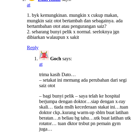
at
1. byk kemungkinan. mungkin x cukup makan,
mungkin saiz otot bertambah dan sebagainya. ada
bertambahan otot atau pengurangan saiz?
2. sebarang bunyi pelik x normal. seeloknya jgn
dibiarkan walaupun x sakit
Reply
Goch
says:
at
trima kasih Dato…
– setakat ini memang ada perubahan dari segi
saiz otot
– bagi bunyi pelik – saya telah ke hospital
berjumpa dengan doktor…siap dengan x-ray
skali… tiada mslh kecederaan stakat ini…tuan
doktor ckp..kurang warm-up sblm buat latihan
beratan…n beliau bg tahu…utk buat latihan utk
rotator… tuan dktor trsbut pn pemain gym
juga…