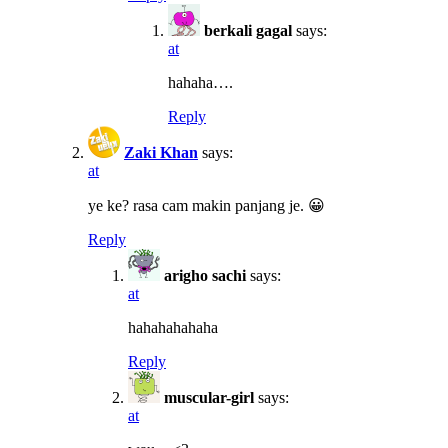
berkali gagal
says:
at
hahaha….
Reply
Zaki Khan
says:
at
ye ke? rasa cam makin panjang je. 😀
Reply
arigho sachi
says:
at
hahahahahaha
Reply
muscular-girl
says:
at