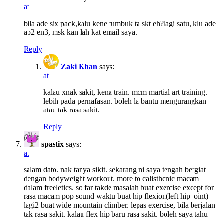
at
bila ade six pack,kalu kene tumbuk ta skt eh?lagi satu, klu ade
ap2 en3, msk kan lah kat email saya.
Reply
Zaki Khan
says:
at
kalau xnak sakit, kena train. mcm martial art training.
lebih pada pernafasan. boleh la bantu mengurangkan
atau tak rasa sakit.
Reply
spastix
says:
at
salam dato. nak tanya sikit. sekarang ni saya tengah bergiat
dengan bodyweight workout. more to calisthenic macam
dalam freeletics. so far takde masalah buat exercise except for
rasa macam pop sound waktu buat hip flexion(left hip joint)
lagi2 buat wide mountain climber. lepas exercise, bila berjalan
tak rasa sakit. kalau flex hip baru rasa sakit. boleh saya tahu