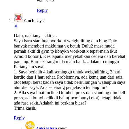
wau~. <3
Reply
Goch
says:
at
Dato, nak tanya sikit….
Saya baru start buat workout weightlifting dan blog Dato
banyak memberi maklumat yg betul( Dulu2 masa muda
pernah aktif di gym tp kbnykn workout x tepat-main ikut
Arnold konon). Kesilapan2 menyebabkan cedera dan berehat
panjang. Baru skarang mula main balik…dalam 5 minggu
Pertanyaan saya…
1. Saya berlatih 4 kali seminggu untuk weightlifting, 2 hari
kardio dan 1 hari rehat. Problemnya, ada kemajuan dari saiz
otot tetapi berat badan saya tidak berkurangan walaupun saya
atur diet saya. Ada sebarang penjelasan tentang ini?
2. Bila saya buat Incline Dumbell press dan standing dumbell
press, ada bunyi pelik di bahu(mcm bunyi otot), tetapi tidak
ada rasa sakit.Adakah ini perkara biasa?
Trima kasih.
Reply
Zaki Khan
says: