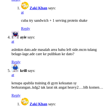
Zaki Khan
says:
at
cuba try sandwich + 1 serving protein shake
Reply
ayie
says:
at
aslmkm dato.ade masalah area bahu left side.mcm tulang
belage-lage.ade care ke pulihkan ke dato?
Reply
krill
says:
at
kenapa apabila training di gym kekuatan sy
berkurangan..kdg2 tak larat nk angat heavy2….blh komen…
Reply
Zaki Khan
says: