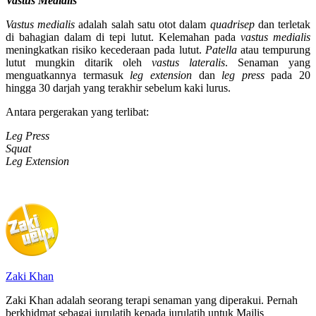
Vastus Medialis
Vastus medialis
adalah salah satu otot dalam
quadrisep
dan terletak
di bahagian dalam di tepi lutut. Kelemahan pada
vastus medialis
meningkatkan risiko kecederaan pada lutut.
Patella
atau tempurung
lutut mungkin ditarik oleh
vastus lateralis
. Senaman yang
menguatkannya termasuk
leg extension
dan
leg press
pada 20
hingga 30 darjah yang terakhir sebelum kaki lurus.
Antara pergerakan yang terlibat:
Leg Press
Squat
Leg Extension
Zaki Khan
Zaki Khan adalah seorang terapi senaman yang diperakui. Pernah
berkhidmat sebagai jurulatih kepada jurulatih untuk Majlis