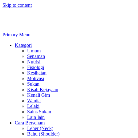
Skip to content
Primary Menu
Kategori
Umum
Senaman
Nutrisi
Fisiologi
Kesihatan
Motivasi
Sukan
Kisah Kejayaan
Kenali Gim
Wanita
Lelaki
Sains Sukan
Lain-lain
Cara Bersenam
Leher (Neck)
Bahu (Shoulder)