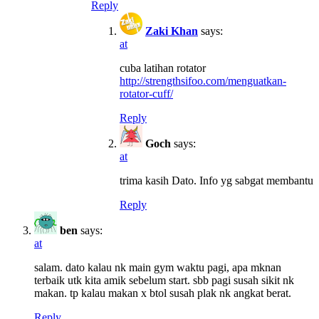
Reply
Zaki Khan
says:
at
cuba latihan rotator
http://strengthsifoo.com/menguatkan-
rotator-cuff/
Reply
Goch
says:
at
trima kasih Dato. Info yg sabgat membantu
Reply
ben
says:
at
salam. dato kalau nk main gym waktu pagi, apa mknan
terbaik utk kita amik sebelum start. sbb pagi susah sikit nk
makan. tp kalau makan x btol susah plak nk angkat berat.
Reply