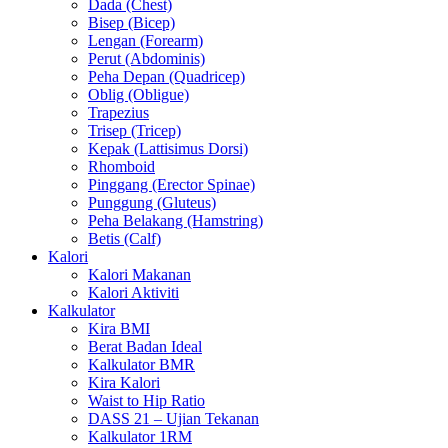
Dada (Chest)
Bisep (Bicep)
Lengan (Forearm)
Perut (Abdominis)
Peha Depan (Quadricep)
Oblig (Obligue)
Trapezius
Trisep (Tricep)
Kepak (Lattisimus Dorsi)
Rhomboid
Pinggang (Erector Spinae)
Punggung (Gluteus)
Peha Belakang (Hamstring)
Betis (Calf)
Kalori
Kalori Makanan
Kalori Aktiviti
Kalkulator
Kira BMI
Berat Badan Ideal
Kalkulator BMR
Kira Kalori
Waist to Hip Ratio
DASS 21 – Ujian Tekanan
Kalkulator 1RM