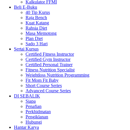
Kalkulator FFMI
Beli E-Buku
40 Tip Kurus
Raja Bench
Kuat Katang
Rahsia Diet
Masa Memotong
Plan Diet
Sado 3 Hari
Sertai Kursus
Certified Fitness Instructor
Certified Gym Instructor
Certified Personal Trainer
Fitness Nutrition Specialist
Weightloss Nutrition Programming
Fit Mom Fit Baby
Short Course Series
Advanced Course Series
DI SEBALIK
Siapa
Penafian
Perkhidmatan
Pengiklanan
Hubungi
Hantar Karya