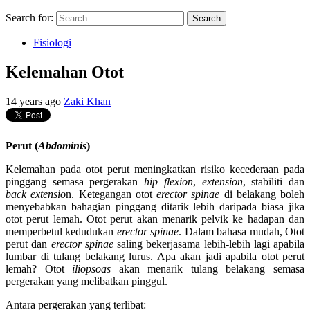
Search for:
Fisiologi
Kelemahan Otot
14 years ago
Zaki Khan
Perut (
Abdominis
)
Kelemahan pada otot perut meningkatkan risiko kecederaan pada
pinggang semasa pergerakan
hip flexion
,
extension
, stabiliti dan
back extensio
n. Ketegangan otot
erector spinae
di belakang boleh
menyebabkan bahagian pinggang ditarik lebih daripada biasa jika
otot perut lemah. Otot perut akan menarik pelvik ke hadapan dan
memperbetul kedudukan
erector spinae
. Dalam bahasa mudah, Otot
perut dan
erector spinae
saling bekerjasama lebih-lebih lagi apabila
lumbar di tulang belakang lurus. Apa akan jadi apabila otot perut
lemah? Otot
iliopsoas
akan menarik tulang belakang semasa
pergerakan yang melibatkan pinggul.
Antara pergerakan yang terlibat: