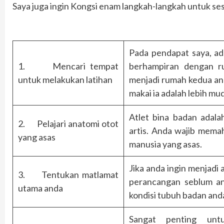
Saya juga ingin Kongsi enam langkah-langkah untuk ses
Pada pendapat saya, ad
1. Mencari tempat
berhampiran dengan r
untuk melakukan latihan
menjadi rumah kedua an
makai ia adalah lebih m
Atlet bina badan adala
2. Pelajari anatomi otot
artis. Anda wajib memah
yang asas
manusia yang asas.
Jika anda ingin menjadi
3. Tentukan matlamat
perancangan seblum an
utama anda
kondisi tubuh badan and
Sangat penting unt