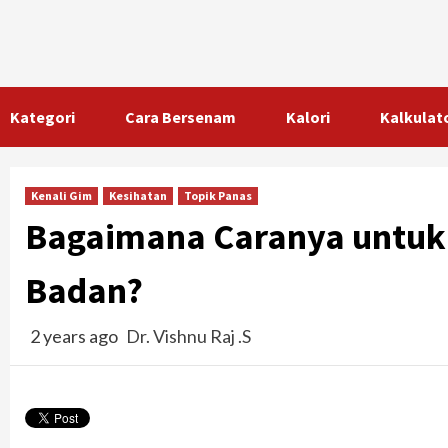
Skip
to
content
Kategori
Cara Bersenam
Kalori
Kalkulat
Kenali Gim
Kesihatan
Topik Panas
Bagaimana Caranya untuk 
Badan?
2 years ago
Dr. Vishnu Raj .S