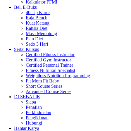
Kalkulator FFMI
Beli E-Buku
40 Tip Kurus
Raja Bench
Kuat Katang
Rahsia Diet
Masa Memotong
Plan Diet
Sado 3 Hari
Sertai Kursus
Certified Fitness Instructor
Certified Gym Instructor
Certified Personal Trainer
Fitness Nutrition Specialist
Weightloss Nutrition Programming
Fit Mom Fit Baby
Short Course Series
Advanced Course Series
DI SEBALIK
Siapa
Penafian
Perkhidmatan
Pengiklanan
Hubungi
Hantar Karya