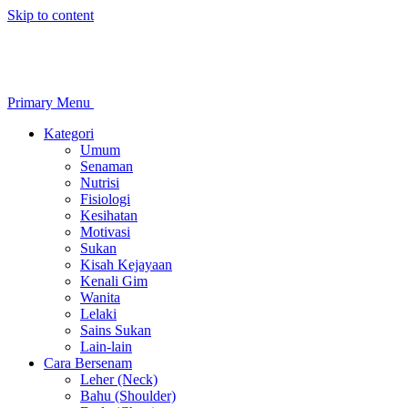
Skip to content
Primary Menu
Kategori
Umum
Senaman
Nutrisi
Fisiologi
Kesihatan
Motivasi
Sukan
Kisah Kejayaan
Kenali Gim
Wanita
Lelaki
Sains Sukan
Lain-lain
Cara Bersenam
Leher (Neck)
Bahu (Shoulder)