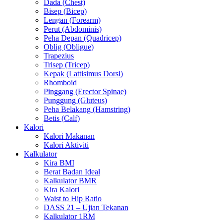
Dada (Chest)
Bisep (Bicep)
Lengan (Forearm)
Perut (Abdominis)
Peha Depan (Quadricep)
Oblig (Obligue)
Trapezius
Trisep (Tricep)
Kepak (Lattisimus Dorsi)
Rhomboid
Pinggang (Erector Spinae)
Punggung (Gluteus)
Peha Belakang (Hamstring)
Betis (Calf)
Kalori
Kalori Makanan
Kalori Aktiviti
Kalkulator
Kira BMI
Berat Badan Ideal
Kalkulator BMR
Kira Kalori
Waist to Hip Ratio
DASS 21 – Ujian Tekanan
Kalkulator 1RM