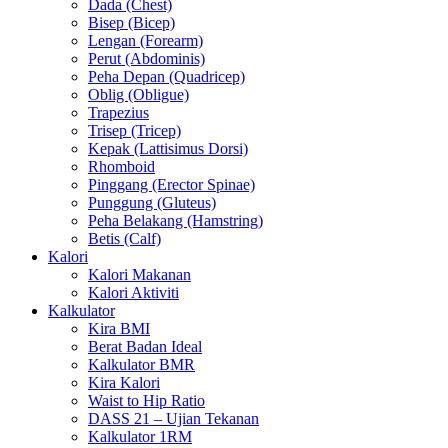
Dada (Chest)
Bisep (Bicep)
Lengan (Forearm)
Perut (Abdominis)
Peha Depan (Quadricep)
Oblig (Obligue)
Trapezius
Trisep (Tricep)
Kepak (Lattisimus Dorsi)
Rhomboid
Pinggang (Erector Spinae)
Punggung (Gluteus)
Peha Belakang (Hamstring)
Betis (Calf)
Kalori
Kalori Makanan
Kalori Aktiviti
Kalkulator
Kira BMI
Berat Badan Ideal
Kalkulator BMR
Kira Kalori
Waist to Hip Ratio
DASS 21 – Ujian Tekanan
Kalkulator 1RM