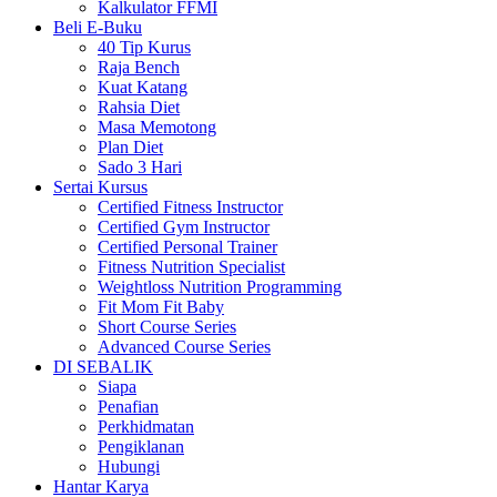
Kalkulator FFMI
Beli E-Buku
40 Tip Kurus
Raja Bench
Kuat Katang
Rahsia Diet
Masa Memotong
Plan Diet
Sado 3 Hari
Sertai Kursus
Certified Fitness Instructor
Certified Gym Instructor
Certified Personal Trainer
Fitness Nutrition Specialist
Weightloss Nutrition Programming
Fit Mom Fit Baby
Short Course Series
Advanced Course Series
DI SEBALIK
Siapa
Penafian
Perkhidmatan
Pengiklanan
Hubungi
Hantar Karya