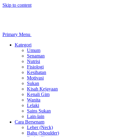
Skip to content
Primary Menu
Kategori
Umum
Senaman
Nutrisi
Fisiologi
Kesihatan
Motivasi
Sukan
Kisah Kejayaan
Kenali Gim
Wanita
Lelaki
Sains Sukan
Lain-lain
Cara Bersenam
Leher (Neck)
Bahu (Shoulder)