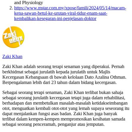
and Physiology
https://www.mstar.com.my/xpose/famili/2024/05/14/macam-
kena-sawan-betul-ke-urutan-viral-tidur-enam-saat-
kembalikan-kesegaran-ini-penjelasan-doktor
Zaki Khan
Zaki Khan adalah seorang terapi senaman yang diperakui. Pernah
berkhidmat sebagai jurulatih kepada jurulatih untuk Majlis
Kecergasan Kebangsaan di bawah kelolaan Dato Azalina Othman.
Berpengalaman lebih dari 23 tahun dalam bidang kecergasan.
Sebagai seorang terapi senaman, Zaki Khan terlibat bukan sahaja
sebagai seorang jurulatih kecergasan tetapi juga dalam rehabilitasi,
berhadapan dan membetulkan masalah-masalah ketidakseimbangan
otot, menguatkan kembali otot-otot yang lemah supaya seseorang itu
dapat menjalankan fungsi asas badan. Zaki Khan juga banyak
terlibat dalam kempen-kempen mempromosikan kesihatan samada
sebagai seorang penceramah, penganjur atau jemputan.