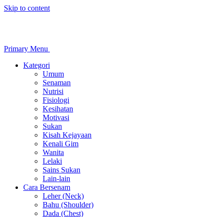
Skip to content
Primary Menu
Kategori
Umum
Senaman
Nutrisi
Fisiologi
Kesihatan
Motivasi
Sukan
Kisah Kejayaan
Kenali Gim
Wanita
Lelaki
Sains Sukan
Lain-lain
Cara Bersenam
Leher (Neck)
Bahu (Shoulder)
Dada (Chest)