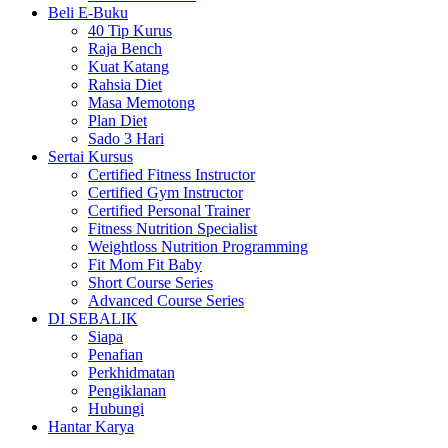
Beli E-Buku
40 Tip Kurus
Raja Bench
Kuat Katang
Rahsia Diet
Masa Memotong
Plan Diet
Sado 3 Hari
Sertai Kursus
Certified Fitness Instructor
Certified Gym Instructor
Certified Personal Trainer
Fitness Nutrition Specialist
Weightloss Nutrition Programming
Fit Mom Fit Baby
Short Course Series
Advanced Course Series
DI SEBALIK
Siapa
Penafian
Perkhidmatan
Pengiklanan
Hubungi
Hantar Karya