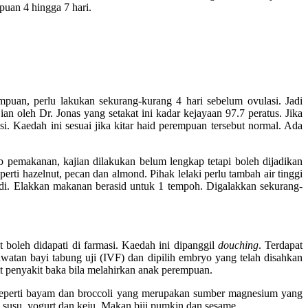
puan 4 hingga 7 hari.
mpuan, perlu lakukan sekurang-kurang 4 hari sebelum ovulasi. Jadi
 oleh Dr. Jonas yang setakat ini kadar kejayaan 97.7 peratus. Jika
si. Kaedah ini sesuai jika kitar haid perempuan tersebut normal. Ada
b pemakanan, kajian dilakukan belum lengkap tetapi boleh dijadikan
rti hazelnut, pecan dan almond. Pihak lelaki perlu tambah air tinggi
adi. Elakkan makanan berasid untuk 1 tempoh. Digalakkan sekurang-
 boleh didapati di farmasi. Kaedah ini dipanggil
douching
. Terdapat
i rawatan bayi tabung uji (IVF) dan dipilih embryo yang telah disahkan
it penyakit baka bila melahirkan anak perempuan.
u seperti bayam dan broccoli yang merupakan sumber magnesium yang
 susu, yogurt dan keju. Makan biji pumkin dan sesame.