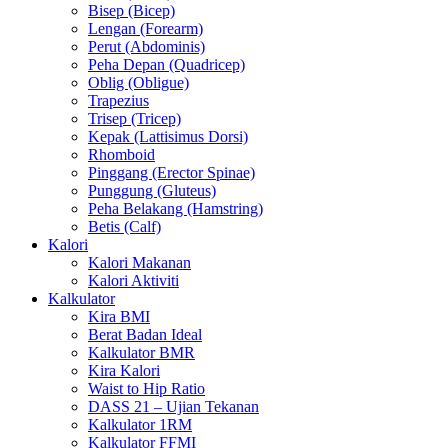
Bisep (Bicep)
Lengan (Forearm)
Perut (Abdominis)
Peha Depan (Quadricep)
Oblig (Obligue)
Trapezius
Trisep (Tricep)
Kepak (Lattisimus Dorsi)
Rhomboid
Pinggang (Erector Spinae)
Punggung (Gluteus)
Peha Belakang (Hamstring)
Betis (Calf)
Kalori
Kalori Makanan
Kalori Aktiviti
Kalkulator
Kira BMI
Berat Badan Ideal
Kalkulator BMR
Kira Kalori
Waist to Hip Ratio
DASS 21 – Ujian Tekanan
Kalkulator 1RM
Kalkulator FFMI