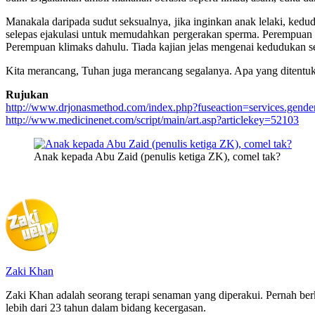
Manakala daripada sudut seksualnya, jika inginkan anak lelaki, kedu
selepas ejakulasi untuk memudahkan pergerakan sperma. Perempuan pe
Perempuan klimaks dahulu. Tiada kajian jelas mengenai kedudukan sek
Kita merancang, Tuhan juga merancang segalanya. Apa yang ditentuka
Rujukan
http://www.drjonasmethod.com/index.php?fuseaction=services.gende
http://www.medicinenet.com/script/main/art.asp?articlekey=52103
Anak kepada Abu Zaid (penulis ketiga ZK), comel tak?
Zaki Khan
Zaki Khan adalah seorang terapi senaman yang diperakui. Pernah be
lebih dari 23 tahun dalam bidang kecergasan.