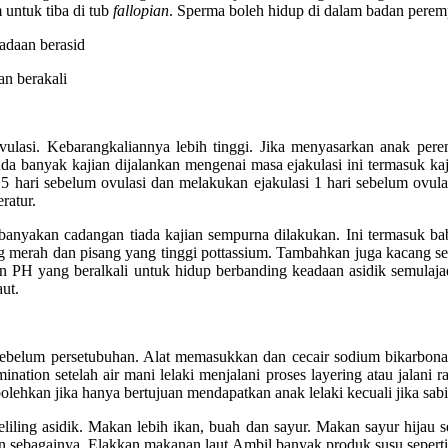
 untuk tiba di tub
fallopian
. Sperma boleh hidup di dalam badan perem
adaan berasid
an berakali
ovulasi. Kebarangkaliannya lebih tinggi. Jika menyasarkan anak pere
banyak kajian dijalankan mengenai masa ejakulasi ini termasuk kajian
 5 hari sebelum ovulasi dan melakukan ejakulasi 1 hari sebelum ovula
ratur.
banyakan cadangan tiada kajian sempurna dilakukan. Ini termasuk ba
g merah dan pisang yang tinggi pottassium. Tambahkan juga kacang sepe
an PH yang beralkali untuk hidup berbanding keadaan asidik semulaj
ut.
 sebelum persetubuhan. Alat memasukkan dan cecair sodium bikarbonat
semination setelah air mani lelaki menjalani proses layering atau jalan
olehkan jika hanya bertujuan mendapatkan anak lelaki kecuali jika sab
keliling asidik. Makan lebih ikan, buah dan sayur. Makan sayur hija
an sebagainya. Elakkan makanan laut.Ambil banyak produk susu seperti