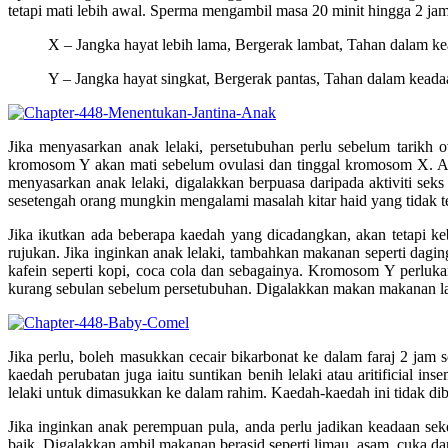
tetapi mati lebih awal. Sperma mengambil masa 20 minit hingga 2 jam
X – Jangka hayat lebih lama, Bergerak lambat, Tahan dalam ke
Y – Jangka hayat singkat, Bergerak pantas, Tahan dalam keada
Jika menyasarkan anak lelaki, persetubuhan perlu sebelum tarikh 
kromosom Y akan mati sebelum ovulasi dan tinggal kromosom X. Ada 
menyasarkan anak lelaki, digalakkan berpuasa daripada aktiviti seks
sesetengah orang mungkin mengalami masalah kitar haid yang tidak te
Jika ikutkan ada beberapa kaedah yang dicadangkan, akan tetapi ke
rujukan. Jika inginkan anak lelaki, tambahkan makanan seperti dagin
kafein seperti kopi, coca cola dan sebagainya. Kromosom Y perluk
kurang sebulan sebelum persetubuhan. Digalakkan makan makanan la
Jika perlu, boleh masukkan cecair bikarbonat ke dalam faraj 2 jam
kaedah perubatan juga iaitu suntikan benih lelaki atau aritificial in
lelaki untuk dimasukkan ke dalam rahim. Kaedah-kaedah ini tidak dib
Jika inginkan anak perempuan pula, anda perlu jadikan keadaan se
baik. Digalakkan ambil makanan berasid seperti limau, asam, cuka d