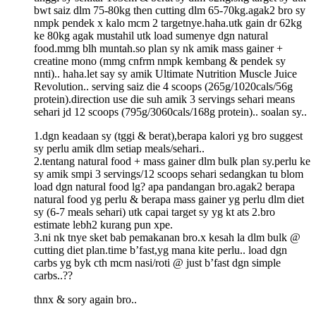
bwt saiz dlm 75-80kg then cutting dlm 65-70kg.agak2 bro sy
nmpk pendek x kalo mcm 2 targetnye.haha.utk gain dr 62kg
ke 80kg agak mustahil utk load sumenye dgn natural
food.mmg blh muntah.so plan sy nk amik mass gainer +
creatine mono (mmg cnfrm nmpk kembang & pendek sy
nnti).. haha.let say sy amik Ultimate Nutrition Muscle Juice
Revolution.. serving saiz die 4 scoops (265g/1020cals/56g
protein).direction use die suh amik 3 servings sehari means
sehari jd 12 scoops (795g/3060cals/168g protein).. soalan sy..
1.dgn keadaan sy (tggi & berat),berapa kalori yg bro suggest
sy perlu amik dlm setiap meals/sehari..
2.tentang natural food + mass gainer dlm bulk plan sy.perlu ke
sy amik smpi 3 servings/12 scoops sehari sedangkan tu blom
load dgn natural food lg? apa pandangan bro.agak2 berapa
natural food yg perlu & berapa mass gainer yg perlu dlm diet
sy (6-7 meals sehari) utk capai target sy yg kt ats 2.bro
estimate lebh2 kurang pun xpe.
3.ni nk tnye sket bab pemakanan bro.x kesah la dlm bulk @
cutting diet plan.time b’fast,yg mana kite perlu.. load dgn
carbs yg byk cth mcm nasi/roti @ just b’fast dgn simple
carbs..??
thnx & sory again bro..