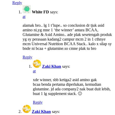
Reply
White FD
says:
at
alamak bro.. lg 1 t’lupe.. so conclusion dr tjuk asid
amino ni,yg mne 1 ‘the winner’ antara BCAA,
Glutamine & Asid Amino.. ade plak sesetengah produk
yg sy perasaan kadang2 campur mcm 2 in 1 cthnye
mcm Universal Nutrition BCAA Stack.. kalo x silap sy
bnde ni bcaa + glutamine.so cmne plak tu bro
Reply
Zaki Khan
says:
at
xde winner, sbb ketiga2 asid amino gak
bcaa benda pertama diperlukan, kemudian
glutamine. jd ada company2 nak buat duit lebih,
buat 1 lg supplement stack. 🙂
Reply
Zaki Khan
says: