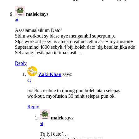
malek
says:
at
Assalamualaikum Dato’
Sblm workout sy biase nye mengambil superpump.
Slps workout je sy trs amek creatine cell mass + myofusion+
Superamino 4800 sebyk 4 biji.boleh dato’ tlg betulkn jika ade
Sebarang kesilapan.terima kasih…
Reply
Zaki Khan
says:
at
boleh. creatine tu during pun boleh atau selepas
workout. myofusion 30 minit selepas pun ok.
Reply
malek
says:
at
Tq fyi dato’…