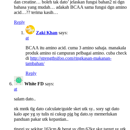
dan creatine… boleh tak dato’ jelaskan fungsi bahan2 ni dgn
bahasa yang mudah… adakah BCAA sama fungsi dgn amino
acid…?? terima kasih…
Reply
Zaki Khan
says:
at
BCAA itu amino acid. cuma 3 amino sahaja. manakala
produk amino ni campuran pelbagai amino. cuba check
di
http://strengthsifoo.com/ringkasan-makanan-
tambahan/
Reply
White FD
says:
at
salam dato..
nk mntk tlg dato calculate/guide sket utk sy.. sory sgt dato
kalo ape yg sy tulis ni cukup pjg bg dato.sy memerlukan
panduan pakar utk kepastian..
tinggi sy sekitar 163cm & berat sy dlm 62kg.skg target sy utk