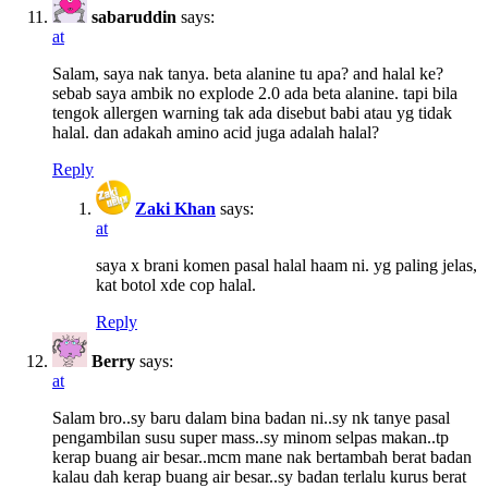
sabaruddin
says:
at
Salam, saya nak tanya. beta alanine tu apa? and halal ke?
sebab saya ambik no explode 2.0 ada beta alanine. tapi bila
tengok allergen warning tak ada disebut babi atau yg tidak
halal. dan adakah amino acid juga adalah halal?
Reply
Zaki Khan
says:
at
saya x brani komen pasal halal haam ni. yg paling jelas,
kat botol xde cop halal.
Reply
Berry
says:
at
Salam bro..sy baru dalam bina badan ni..sy nk tanye pasal
pengambilan susu super mass..sy minom selpas makan..tp
kerap buang air besar..mcm mane nak bertambah berat badan
kalau dah kerap buang air besar..sy badan terlalu kurus berat