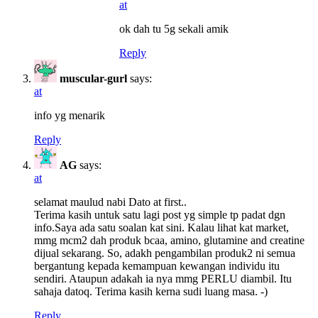
at
ok dah tu 5g sekali amik
Reply
muscular-gurl
says:
at
info yg menarik
Reply
AG
says:
at
selamat maulud nabi Dato at first..
Terima kasih untuk satu lagi post yg simple tp padat dgn
info.Saya ada satu soalan kat sini. Kalau lihat kat market,
mmg mcm2 dah produk bcaa, amino, glutamine and creatine
dijual sekarang. So, adakh pengambilan produk2 ni semua
bergantung kepada kemampuan kewangan individu itu
sendiri. Ataupun adakah ia nya mmg PERLU diambil. Itu
sahaja datoq. Terima kasih kerna sudi luang masa. -)
Reply