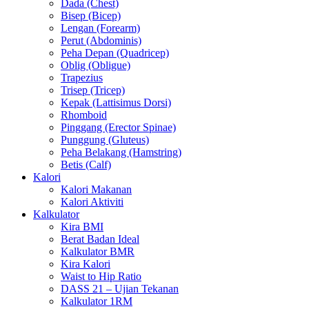
Dada (Chest)
Bisep (Bicep)
Lengan (Forearm)
Perut (Abdominis)
Peha Depan (Quadricep)
Oblig (Obligue)
Trapezius
Trisep (Tricep)
Kepak (Lattisimus Dorsi)
Rhomboid
Pinggang (Erector Spinae)
Punggung (Gluteus)
Peha Belakang (Hamstring)
Betis (Calf)
Kalori
Kalori Makanan
Kalori Aktiviti
Kalkulator
Kira BMI
Berat Badan Ideal
Kalkulator BMR
Kira Kalori
Waist to Hip Ratio
DASS 21 – Ujian Tekanan
Kalkulator 1RM