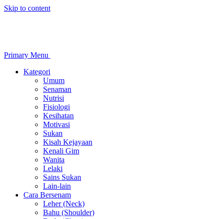
Skip to content
Primary Menu
Kategori
Umum
Senaman
Nutrisi
Fisiologi
Kesihatan
Motivasi
Sukan
Kisah Kejayaan
Kenali Gim
Wanita
Lelaki
Sains Sukan
Lain-lain
Cara Bersenam
Leher (Neck)
Bahu (Shoulder)