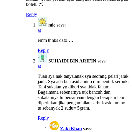
boleh. 🙂
Reply
mie
says:
at
emm thnks dato….
Reply
SUHAIDI BIN ARIFIN
says:
at
Tuan sya nak tanya.anak sya seorang pelari jarak
jauh. Sya ada beli asid amino dlm bentuk serbuk.
Tapi sukatan yg diberi sya tidak faham.
Bagaimana sebenarnya utk bancuh dan
sukatannya tu bersamaan dengan berapa ml air
diperlukan jika pengambilan serbuk asid amino
tu sebanyak 2 sudu= 5gram.
Reply
Zaki Khan
says: