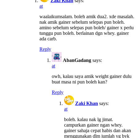
Zaki Khan
says:
at
waalaikumsalam. boleh amik dua2. xde masalah.
nak amik gainer sebelum selepas pun boleh.
amino sebelum selepas pun boleh/ gainer x perlu
tunggu pun boleh. berlainan dgn whey. gainer
ada carb.
Reply
AbanGadang
says:
at
owh, kalau saya amik weight gainer dulu
buat masa ni pun boleh kan?
Reply
Zaki Khan
says:
at
boleh. kalau nak lg jimat.
campurkan gainer ngan whey.
gainer sahaja cepat habis dan akan
menggunakan dlm jumlah yg byk