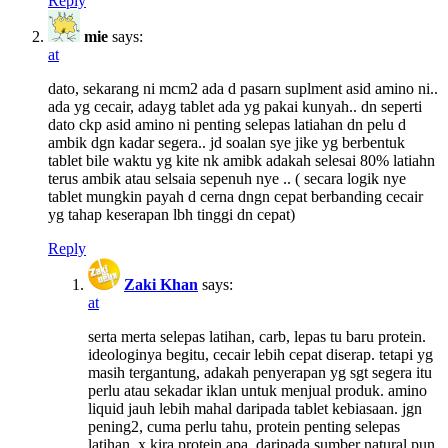
Reply
mie
says:
at
dato, sekarang ni mcm2 ada d pasarn suplment asid amino ni..
ada yg cecair, adayg tablet ada yg pakai kunyah.. dn seperti
dato ckp asid amino ni penting selepas latiahan dn pelu d
ambik dgn kadar segera.. jd soalan sye jike yg berbentuk
tablet bile waktu yg kite nk amibk adakah selesai 80% latiahn
terus ambik atau selsaia sepenuh nye .. ( secara logik nye
tablet mungkin payah d cerna dngn cepat berbanding cecair
yg tahap keserapan lbh tinggi dn cepat)
Reply
Zaki Khan
says:
at
serta merta selepas latihan, carb, lepas tu baru protein.
ideologinya begitu, cecair lebih cepat diserap. tetapi yg
masih tergantung, adakah penyerapan yg sgt segera itu
perlu atau sekadar iklan untuk menjual produk. amino
liquid jauh lebih mahal daripada tablet kebiasaan. jgn
pening2, cuma perlu tahu, protein penting selepas
latihan. x kira protein apa. daripada sumber natural pun