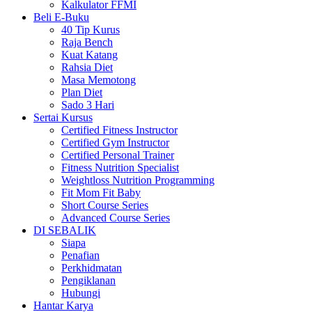
Kalkulator FFMI
Beli E-Buku
40 Tip Kurus
Raja Bench
Kuat Katang
Rahsia Diet
Masa Memotong
Plan Diet
Sado 3 Hari
Sertai Kursus
Certified Fitness Instructor
Certified Gym Instructor
Certified Personal Trainer
Fitness Nutrition Specialist
Weightloss Nutrition Programming
Fit Mom Fit Baby
Short Course Series
Advanced Course Series
DI SEBALIK
Siapa
Penafian
Perkhidmatan
Pengiklanan
Hubungi
Hantar Karya