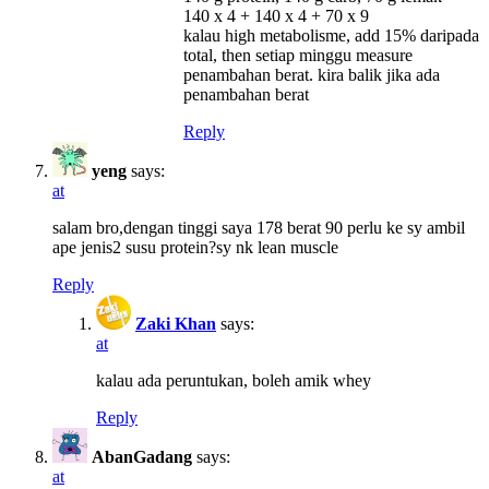
140 x 4 + 140 x 4 + 70 x 9
kalau high metabolisme, add 15% daripada
total, then setiap minggu measure
penambahan berat. kira balik jika ada
penambahan berat
Reply
yeng
says:
at
salam bro,dengan tinggi saya 178 berat 90 perlu ke sy ambil
ape jenis2 susu protein?sy nk lean muscle
Reply
Zaki Khan
says:
at
kalau ada peruntukan, boleh amik whey
Reply
AbanGadang
says:
at