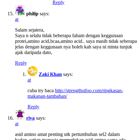
Reply
philip
says:
at
Salam sejatera,
Saya n selalu tidak beberapa faham dengan keggunaan
protei,amino acid,bcaa,amino acid.. saya masih tidak seberapa
jelas dengan keggunaan nya boleh kah saya ni minta tunjuk
ajak daripada dato,
Reply
Zaki Khan
says:
at
cuba try baca
http://strengthsifoo.com/ringkasan-
makanan-tambahan/
Reply
riya
says:
at
asid amino amat penting utk pertumbuhan sel2 dalam
badan..setiap manusia memerlukan asid amino sama ada