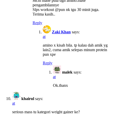
Mcm mane pula dgn amino.mase
pengambilannye
Slps workout @pun nk tgu 30 minit juga.
Terima kasih..
Reply
Zaki Khan
says:
at
amino x kisah bila. tp kalau dah amik yg
lain2, cuma amik selepas minum protein
pun xpe
Reply
malek
says:
at
Ok.thanx
khairul
says:
at
serious mass tu kategori weight gainer ke?