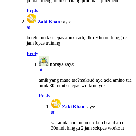
pernah mengambil sebarang produk supplement..
Reply
Zaki Khan
says:
at
boleh. amik selepas amik carb, dlm 30minit hingga 2
jam lepas training.
Reply
norsya
says:
at
amik yang mane tue?maksud nye acid amino tue
amik 30 minit selepas workout ye?
Reply
Zaki Khan
says:
at
ya, amik acid amino. x kira brand apa.
30minit hingga 2 jam selepas workout