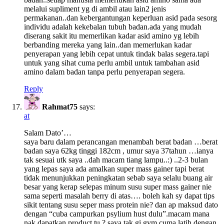
melalui supliment yg di ambil atau lain2 jenis
permakanan..dan kebergantungan keperluan asid pada sesorg
individu adalah kekebalan tubuh badan.ada yang mudah
diserang sakit itu memerlikan kadar asid amino yg lebih
berbanding mereka yang lain..dan memerlukan kadar
penyerapan yang lebih cepat untuk tindak balas segera.tapi
untuk yang sihat cuma perlu ambil untuk tambahan asid
amino dalam badan tanpa perlu penyerapan segera.
Reply
Rahmat75
says:
at
Salam Dato’…
saya baru dalam perancangan menambah berat badan …berat
badan saya 62kg tinggi 182cm , umur saya 37tahun …ianya
tak sesuai utk saya ..dah macam tiang lampu..:) ..2-3 bulan
yang lepas saya ada amalkan super mass gainer tapi berat
tidak menunjukkan peningkatan sebab saya selalu buang air
besar yang kerap selepas minum susu super mass gainer nie
sama seperti masalah berry di atas…. boleh kah sy dapat tips
sikit tentang susu seper mass protein nie? dan ap maksud dato
dengan “cuba campurkan psylium hust dulu”.macam mana
nak dapatkan product tu ? saya tak gi gym cuma latih dengan