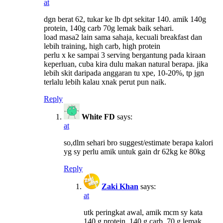
at
dgn berat 62, tukar ke lb dpt sekitar 140. amik 140g
protein, 140g carb 70g lemak baik sehari.
load masa2 lain sama sahaja, kecuali breakfast dan
lebih training, high carb, high protein
perlu x ke sampai 3 serving bergantung pada kiraan
keperluan, cuba kira dulu makan natural berapa. jika
lebih skit daripada anggaran tu xpe, 10-20%, tp jgn
terlalu lebih kalau xnak perut pun naik.
Reply
White FD
says:
at
so,dlm sehari bro suggest/estimate berapa kalori
yg sy perlu amik untuk gain dr 62kg ke 80kg
Reply
Zaki Khan
says:
at
utk peringkat awal, amik mcm sy kata
140 g protein, 140 g carb, 70 g lemak