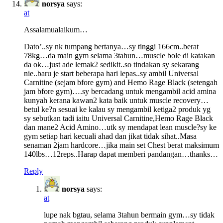
norsya
says:
at
Assalamualaikum…
Dato’..sy nk tumpang bertanya…sy tinggi 166cm..berat
78kg…da main gym selama 3tahun…muscle bole di katakan
da ok…just ade lemak2 sedikit..so tindakan sy sekarang
nie..baru je start beberapa hari lepas..sy ambil Universal
Carnitine (sejam bfore gym) and Hemo Rage Black (setengah
jam bfore gym)….sy bercadang untuk mengambil acid amina
kunyah kerana kawan2 kata baik untuk muscle recovery…
betul ke?n sesuai ke kalau sy mengambil ketiga2 produk yg
sy sebutkan tadi iaitu Universal Carnitine,Hemo Rage Black
dan mane2 Acid Amino…utk sy mendapat lean muscle?sy ke
gym setiap hari kecuali ahad dan jikat tidak sihat..Masa
senaman 2jam hardcore…jika main set Chest berat maksimum
140lbs…12reps..Harap dapat memberi pandangan…thanks…
Reply
norsya
says:
at
lupe nak bgtau, selama 3tahun bermain gym…sy tidak