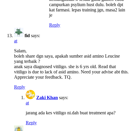
campurkan psylium hust dulu. boleh dpt
kat farmasi. lepas training jgn, masa2 lain
je
Reply
fid
says:
at
Salam,
boleh share dgn saya, apakah sumber asid amino Leucine
yang terbaik ?
anak saya diagnosed vitiligo. she is 6 yrs old. Read that
vitiligo is due to lack of asid amino. Need your advise abt this.
Appreciate your feedback. TQ.
Reply
Zaki Khan
says:
at
jarang ada kes vitiligo ni.dah buat treatment apa?
Reply