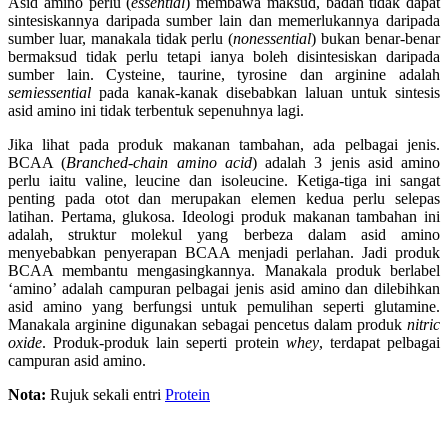
Asid amino perlu (
essential
) membawa maksud, badan tidak dapat
sintesiskannya daripada sumber lain dan memerlukannya daripada
sumber luar, manakala tidak perlu (
nonessential
) bukan benar-benar
bermaksud tidak perlu tetapi ianya boleh disintesiskan daripada
sumber lain. Cysteine, taurine, tyrosine dan arginine adalah
semiessential
pada kanak-kanak disebabkan laluan untuk sintesis
asid amino ini tidak terbentuk sepenuhnya lagi.
Jika lihat pada produk makanan tambahan, ada pelbagai jenis.
BCAA (
Branched-chain amino acid
) adalah 3 jenis asid amino
perlu iaitu valine, leucine dan isoleucine. Ketiga-tiga ini sangat
penting pada otot dan merupakan elemen kedua perlu selepas
latihan. Pertama, glukosa. Ideologi produk makanan tambahan ini
adalah, struktur molekul yang berbeza dalam asid amino
menyebabkan penyerapan BCAA menjadi perlahan. Jadi produk
BCAA membantu mengasingkannya. Manakala produk berlabel
‘amino’ adalah campuran pelbagai jenis asid amino dan dilebihkan
asid amino yang berfungsi untuk pemulihan seperti glutamine.
Manakala arginine digunakan sebagai pencetus dalam produk
nitric
oxide
. Produk-produk lain seperti protein
whey
, terdapat pelbagai
campuran asid amino.
Nota:
Rujuk sekali entri
Protein