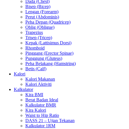
Dada (Chest)
Bisep (Bicep)
Lengan (Forearm)
Perut (Abdominis)
Peha Depan (Quadricep)
Oblig (Obligue)
Trapezius
Trisep (Tricep)
Kepak (Lattisimus Dorsi)
Rhomboid
Pinggang (Erector Spinae)
Punggung (Gluteus)
Peha Belakang (Hamstring)
Betis (Calf)
Kalori
Kalori Makanan
Kalori Aktiviti
Kalkulator
Kira BMI
Berat Badan Ideal
Kalkulator BMR
Kira Kalori
Waist to Hip Ratio
DASS 21 – Ujian Tekanan
Kalkulator 1RM