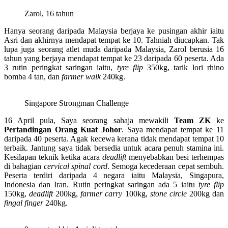
Zarol, 16 tahun
Hanya seorang daripada Malaysia berjaya ke pusingan akhir iaitu
Asri dan akhirnya mendapat tempat ke 10. Tahniah diucapkan. Tak
lupa juga seorang atlet muda daripada Malaysia, Zarol berusia 16
tahun yang berjaya mendapat tempat ke 23 daripada 60 peserta. Ada
3 rutin peringkat saringan iaitu,
tyre flip
350kg, tarik lori rhino
bomba 4 tan, dan
farmer walk
240kg.
Singapore Strongman Challenge
16 April pula, Saya seorang sahaja mewakili
Team ZK
ke
Pertandingan Orang Kuat Johor
. Saya mendapat tempat ke 11
daripada 40 peserta. Agak kecewa kerana tidak mendapat tempat 10
terbaik. Jantung saya tidak bersedia untuk acara penuh stamina ini.
Kesilapan teknik ketika acara
deadlift
menyebabkan besi terhempas
di bahagian
cervical spinal cord
. Semoga kecederaan cepat sembuh.
Peserta terdiri daripada 4 negara iaitu Malaysia, Singapura,
Indonesia dan Iran. Rutin peringkat saringan ada 5 iaitu
tyre flip
150kg,
deadlift
200kg,
farmer carry
100kg,
stone circle
200kg dan
fingal finger
240kg.