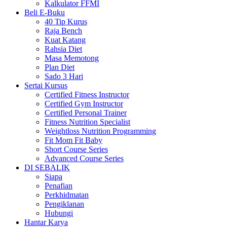
Kalkulator FFMI
Beli E-Buku
40 Tip Kurus
Raja Bench
Kuat Katang
Rahsia Diet
Masa Memotong
Plan Diet
Sado 3 Hari
Sertai Kursus
Certified Fitness Instructor
Certified Gym Instructor
Certified Personal Trainer
Fitness Nutrition Specialist
Weightloss Nutrition Programming
Fit Mom Fit Baby
Short Course Series
Advanced Course Series
DI SEBALIK
Siapa
Penafian
Perkhidmatan
Pengiklanan
Hubungi
Hantar Karya