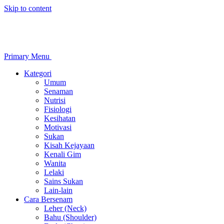
Skip to content
Primary Menu
Kategori
Umum
Senaman
Nutrisi
Fisiologi
Kesihatan
Motivasi
Sukan
Kisah Kejayaan
Kenali Gim
Wanita
Lelaki
Sains Sukan
Lain-lain
Cara Bersenam
Leher (Neck)
Bahu (Shoulder)