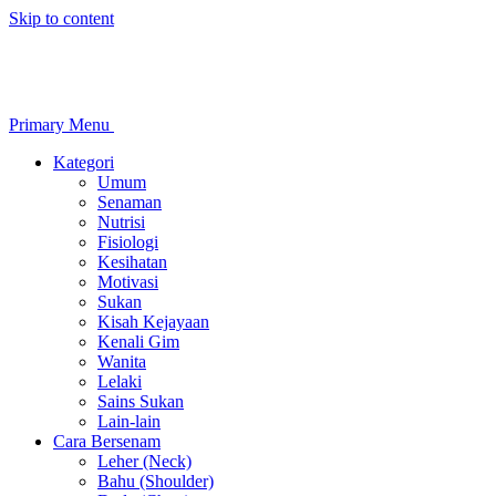
Skip to content
Primary Menu
Kategori
Umum
Senaman
Nutrisi
Fisiologi
Kesihatan
Motivasi
Sukan
Kisah Kejayaan
Kenali Gim
Wanita
Lelaki
Sains Sukan
Lain-lain
Cara Bersenam
Leher (Neck)
Bahu (Shoulder)