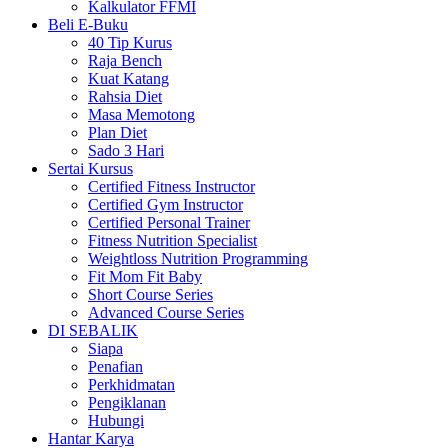
Kalkulator FFMI
Beli E-Buku
40 Tip Kurus
Raja Bench
Kuat Katang
Rahsia Diet
Masa Memotong
Plan Diet
Sado 3 Hari
Sertai Kursus
Certified Fitness Instructor
Certified Gym Instructor
Certified Personal Trainer
Fitness Nutrition Specialist
Weightloss Nutrition Programming
Fit Mom Fit Baby
Short Course Series
Advanced Course Series
DI SEBALIK
Siapa
Penafian
Perkhidmatan
Pengiklanan
Hubungi
Hantar Karya