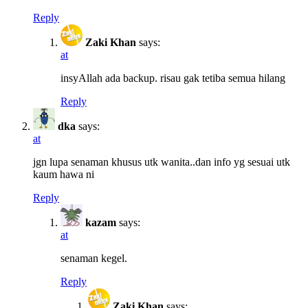
Reply
Zaki Khan
says:
at
insyAllah ada backup. risau gak tetiba semua hilang
Reply
dka
says:
at
jgn lupa senaman khusus utk wanita..dan info yg sesuai utk
kaum hawa ni
Reply
kazam
says:
at
senaman kegel.
Reply
Zaki Khan
says: