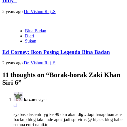
Duty”
2 years ago
Dr. Vishnu Raj .S
Bina Badan
Diari
Sukan
Ed Corney: Ikon Posing Legenda Bina Badan
2 years ago
Dr. Vishnu Raj .S
11 thoughts on “
Borak-borak Zaki Khan
Siri 6
”
kazam
says:
at
syabas atas entri yg ke 99 dan akan dtg…tapi harap tuan ade
backup blog takut ade ape2 jadi spt virus @ hijack blog habis
semua entri nanti.tq