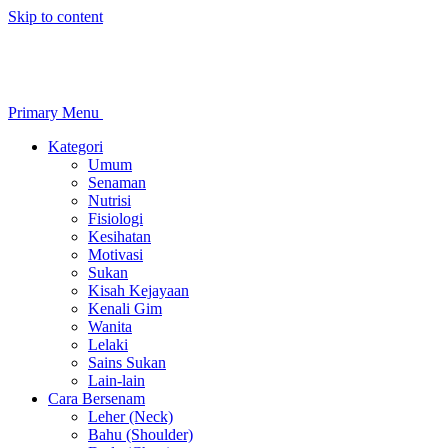
Skip to content
Primary Menu
Kategori
Umum
Senaman
Nutrisi
Fisiologi
Kesihatan
Motivasi
Sukan
Kisah Kejayaan
Kenali Gim
Wanita
Lelaki
Sains Sukan
Lain-lain
Cara Bersenam
Leher (Neck)
Bahu (Shoulder)