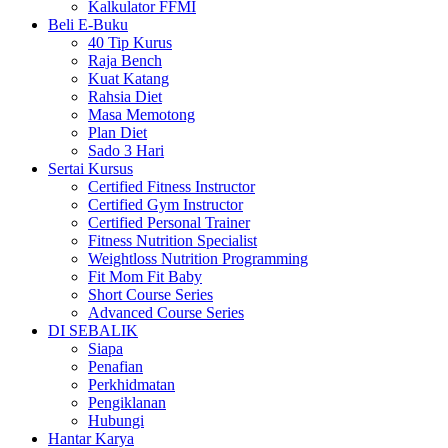
Kalkulator FFMI
Beli E-Buku
40 Tip Kurus
Raja Bench
Kuat Katang
Rahsia Diet
Masa Memotong
Plan Diet
Sado 3 Hari
Sertai Kursus
Certified Fitness Instructor
Certified Gym Instructor
Certified Personal Trainer
Fitness Nutrition Specialist
Weightloss Nutrition Programming
Fit Mom Fit Baby
Short Course Series
Advanced Course Series
DI SEBALIK
Siapa
Penafian
Perkhidmatan
Pengiklanan
Hubungi
Hantar Karya