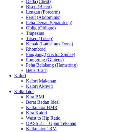
Dada (Chest)
Bisep (Bicep)
Lengan (Forearm)
Perut (Abdominis)
Peha Depan (Quadricep)
Oblig (Obligue)
Trapezius
Trisep (Tricep)
Kepak (Lattisimus Dorsi)
Rhomboid
Pinggang (Erector Spinae)
Punggung (Gluteus)
Peha Belakang (Hamstring)
Betis (Calf)
Kalori
Kalori Makanan
Kalori Aktiviti
Kalkulator
Kira BMI
Berat Badan Ideal
Kalkulator BMR
Kira Kalori
Waist to Hip Ratio
DASS 21 – Ujian Tekanan
Kalkulator 1RM