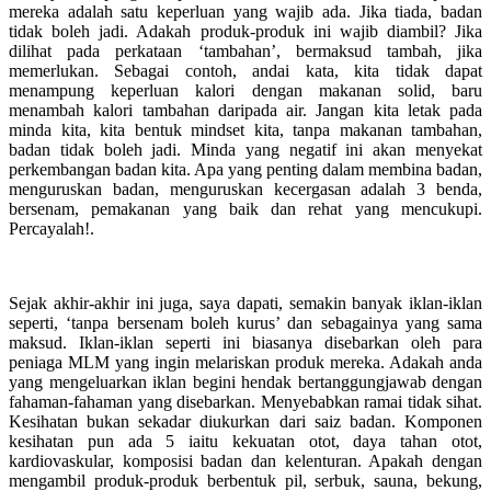
mereka adalah satu keperluan yang wajib ada. Jika tiada, badan
tidak boleh jadi. Adakah produk-produk ini wajib diambil? Jika
dilihat pada perkataan ‘tambahan’, bermaksud tambah, jika
memerlukan. Sebagai contoh, andai kata, kita tidak dapat
menampung keperluan kalori dengan makanan solid, baru
menambah kalori tambahan daripada air. Jangan kita letak pada
minda kita, kita bentuk mindset kita, tanpa makanan tambahan,
badan tidak boleh jadi. Minda yang negatif ini akan menyekat
perkembangan badan kita. Apa yang penting dalam membina badan,
menguruskan badan, menguruskan kecergasan adalah 3 benda,
bersenam, pemakanan yang baik dan rehat yang mencukupi.
Percayalah!.
Sejak akhir-akhir ini juga, saya dapati, semakin banyak iklan-iklan
seperti, ‘tanpa bersenam boleh kurus’ dan sebagainya yang sama
maksud. Iklan-iklan seperti ini biasanya disebarkan oleh para
peniaga MLM yang ingin melariskan produk mereka. Adakah anda
yang mengeluarkan iklan begini hendak bertanggungjawab dengan
fahaman-fahaman yang disebarkan. Menyebabkan ramai tidak sihat.
Kesihatan bukan sekadar diukurkan dari saiz badan. Komponen
kesihatan pun ada 5 iaitu kekuatan otot, daya tahan otot,
kardiovaskular, komposisi badan dan kelenturan. Apakah dengan
mengambil produk-produk berbentuk pil, serbuk, sauna, bekung,