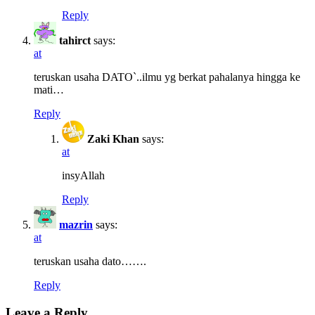
Reply
tahirct
says:
at
teruskan usaha DATO`..ilmu yg berkat pahalanya hingga ke
mati…
Reply
Zaki Khan
says:
at
insyAllah
Reply
mazrin
says:
at
teruskan usaha dato…….
Reply
Leave a Reply