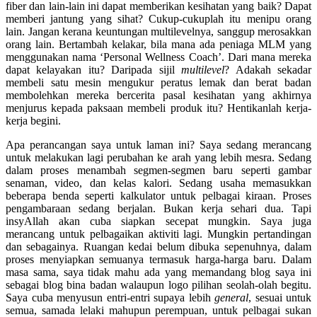
fiber dan lain-lain ini dapat memberikan kesihatan yang baik? Dapat
memberi jantung yang sihat? Cukup-cukuplah itu menipu orang
lain. Jangan kerana keuntungan multilevelnya, sanggup merosakkan
orang lain. Bertambah kelakar, bila mana ada peniaga MLM yang
menggunakan nama ‘Personal Wellness Coach’. Dari mana mereka
dapat kelayakan itu? Daripada sijil
multilevel
? Adakah sekadar
membeli satu mesin mengukur peratus lemak dan berat badan
membolehkan mereka bercerita pasal kesihatan yang akhirnya
menjurus kepada paksaan membeli produk itu? Hentikanlah kerja-
kerja begini.
Apa perancangan saya untuk laman ini? Saya sedang merancang
untuk melakukan lagi perubahan ke arah yang lebih mesra. Sedang
dalam proses menambah segmen-segmen baru seperti gambar
senaman, video, dan kelas kalori. Sedang usaha memasukkan
beberapa benda seperti kalkulator untuk pelbagai kiraan. Proses
pengambaraan sedang berjalan. Bukan kerja sehari dua. Tapi
insyAllah akan cuba siapkan secepat mungkin. Saya juga
merancang untuk pelbagaikan aktiviti lagi. Mungkin pertandingan
dan sebagainya. Ruangan kedai belum dibuka sepenuhnya, dalam
proses menyiapkan semuanya termasuk harga-harga baru. Dalam
masa sama, saya tidak mahu ada yang memandang blog saya ini
sebagai blog bina badan walaupun logo pilihan seolah-olah begitu.
Saya cuba menyusun entri-entri supaya lebih
general
, sesuai untuk
semua, samada lelaki mahupun perempuan, untuk pelbagai sukan