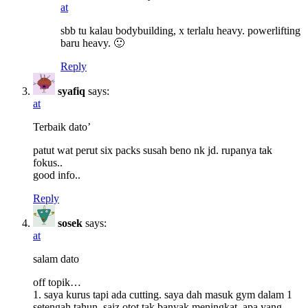
at
sbb tu kalau bodybuilding, x terlalu heavy. powerlifting
baru heavy. 🙂
Reply
syafiq
says:
at
Terbaik dato’
patut wat perut six packs susah beno nk jd. rupanya tak
fokus..
good info..
Reply
sosek
says:
at
salam dato
off topik…
1. saya kurus tapi ada cutting. saya dah masuk gym dalam 1
setengah tahun. saiz otot tak banyak meningkat. apa yang