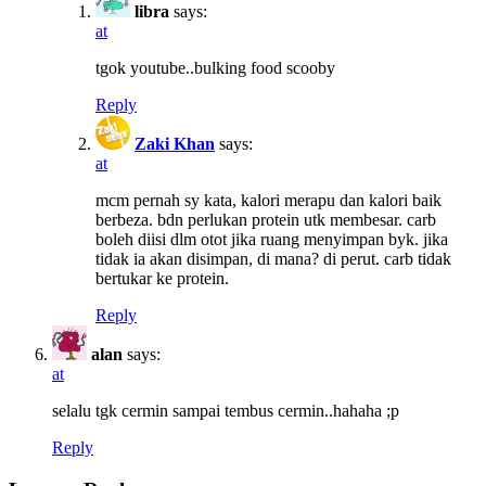
libra
says:
at
tgok youtube..bulking food scooby
Reply
Zaki Khan
says:
at
mcm pernah sy kata, kalori merapu dan kalori baik
berbeza. bdn perlukan protein utk membesar. carb
boleh diisi dlm otot jika ruang menyimpan byk. jika
tidak ia akan disimpan, di mana? di perut. carb tidak
bertukar ke protein.
Reply
alan
says:
at
selalu tgk cermin sampai tembus cermin..hahaha ;p
Reply