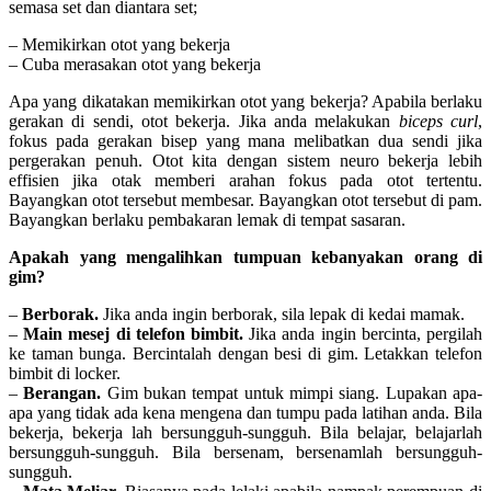
semasa set dan diantara set;
– Memikirkan otot yang bekerja
– Cuba merasakan otot yang bekerja
Apa yang dikatakan memikirkan otot yang bekerja? Apabila berlaku
gerakan di sendi, otot bekerja. Jika anda melakukan
biceps curl
,
fokus pada gerakan bisep yang mana melibatkan dua sendi jika
pergerakan penuh. Otot kita dengan sistem neuro bekerja lebih
effisien jika otak memberi arahan fokus pada otot tertentu.
Bayangkan otot tersebut membesar. Bayangkan otot tersebut di pam.
Bayangkan berlaku pembakaran lemak di tempat sasaran.
Apakah yang mengalihkan tumpuan kebanyakan orang di
gim?
–
Berborak.
Jika anda ingin berborak, sila lepak di kedai mamak.
–
Main mesej di telefon bimbit.
Jika anda ingin bercinta, pergilah
ke taman bunga. Bercintalah dengan besi di gim. Letakkan telefon
bimbit di locker.
–
Berangan.
Gim bukan tempat untuk mimpi siang. Lupakan apa-
apa yang tidak ada kena mengena dan tumpu pada latihan anda. Bila
bekerja, bekerja lah bersungguh-sungguh. Bila belajar, belajarlah
bersungguh-sungguh. Bila bersenam, bersenamlah bersungguh-
sungguh.