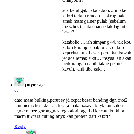
Chaiyok!!!
ada betul gak cakap dato… intake
kalori terlalu rendah… skrng nak
amek mass gainer pulak (sebelum
nie whey).. ada chance tak lagi utk
besar?
katabolic…. ish simpang 44. tak kot.
kalori kurang sebab tu tak cukup
keperluan utk besar. perut kat bawah
jer ada lemak sikit… insyaallah akan
berkurangan nanti. takpe pelan2
kayuh, janji tiba gak…..
puyie
says:
at
dato,masa bulking,perut sy jd cepat besar banding dgn otot2
lain mcm chest..ke salah cara makan..saya bnykkan kalori
je,mcm mee gorong,nasi yg kalori tggi..btl ke cara bulking
macm tu?cara cutiing bnyk kan protein dari kalori?
Reply