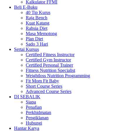
Kalkulator FFMI
Beli E-Buku
40 Tip Kurus
Raja Bench
Kuat Katang
Rahsia Diet
Masa Memotong
Plan Diet
Sado 3 Hari
Sertai Kursus
Certified Fitness Instructor
Certified Gym Instructor
Certified Personal Trainer
Fitness Nutrition Specialist
Weightloss Nutrition Programming
Fit Mom Fit Baby
Short Course Series
Advanced Course Series
DI SEBALIK
Siapa
Penafian
Perkhidmatan
Pengiklanan
Hubungi
Hantar Karya