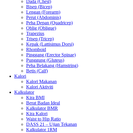
Dada (Chest)
Bisep (Bicep)
Lengan (Forearm)
Perut (Abdominis)
Peha Depan (Quadricep)
Oblig (Obligue)
Trapezius
Trisep (Tricep)
Kepak (Lattisimus Dorsi)
Rhomboid
Pinggang (Erector Spinae)
Punggung (Gluteus)
Peha Belakang (Hamstring)
Betis (Calf)
Kalori
Kalori Makanan
Kalori Aktiviti
Kalkulator
Kira BMI
Berat Badan Ideal
Kalkulator BMR
Kira Kalori
Waist to Hip Ratio
DASS 21 – Ujian Tekanan
Kalkulator 1RM