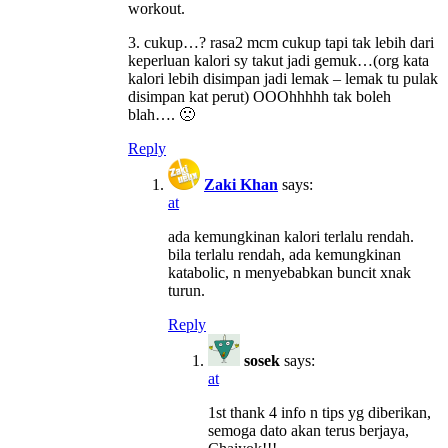
workout.
3. cukup…? rasa2 mcm cukup tapi tak lebih dari
keperluan kalori sy takut jadi gemuk…(org kata
kalori lebih disimpan jadi lemak – lemak tu pulak
disimpan kat perut) OOOhhhhh tak boleh
blah…. 🙁
Reply
Zaki Khan
says:
at
ada kemungkinan kalori terlalu rendah.
bila terlalu rendah, ada kemungkinan
katabolic, n menyebabkan buncit xnak
turun.
Reply
sosek
says:
at
1st thank 4 info n tips yg diberikan,
semoga dato akan terus berjaya,