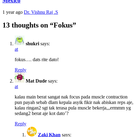
Mexico
1 year ago
Dr. Vishnu Raj .S
13 thoughts on “
Fokus
”
shukri
says:
at
fokus…. dats rite dato!
Reply
Mat Dude
says:
at
kalau main berat sangat nak focus pada muscle contraction
pun payah sebab dlam kepala asyik fikir nak abiskan reps aje,
kalau ringan2 sgt tak terasa pula muscle bekerja,,,ermmm yg
sedang2 berat aje kot dato’?
Reply
Zaki Khan
says: