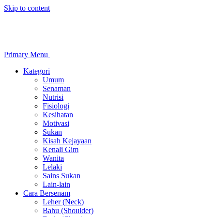
Skip to content
Primary Menu
Kategori
Umum
Senaman
Nutrisi
Fisiologi
Kesihatan
Motivasi
Sukan
Kisah Kejayaan
Kenali Gim
Wanita
Lelaki
Sains Sukan
Lain-lain
Cara Bersenam
Leher (Neck)
Bahu (Shoulder)