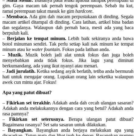
–
Mata Meliar.
Biasanya pada lelaki apabila nampak perempuan di
gim. Gaya macam tak pernah tengok perempuan. Sebab itu kut,
ramai perempuan takut masuk ke gim
hardcore
.
–
Membaca.
Ada gim dah macam perpustakaan di dinding. Segala
macam artikel ditampal di dinding. Cara latihan, artikel bina badan
dan segalanya. Walaupun dah pernah baca, mesti ada yang baca
berpuluh kali.
–
Berjalan ke tempat minum.
Lebih baik sekiranya anda bawa
botol minuman sendiri. Tak perlu setiap kali nak minum ke tempat
minum atau ke
water fountain
. Fokus pada latihan anda.
–
Muzik.
Muzik boleh jadi alat untuk fokus dan juga boleh
menyebabkan anda tidak fokus. Jika lagu yang diminati
berkumandang, ada yang ikut nyanyi atau menari.
–
Jadi jurulatih.
Ketika sedang asyik berlatih, tetiba anda bermurah
hati untuk mengajar orang. Lupakan orang lain seketika walaupun
awek cun minta ajar. Fokus!
Apa yang patut dibuat?
–
Fikirkan set terakhir.
Adakah anda dah cecah ulangan sasaran?
Adakah anda melakukannya dengan cara yang betul? Adakah anda
rasa pamnya?
–
Fikirkan set seterusnya.
Berapa ulangan patut dibuat?
Bagaimana rasanya? Set satu sasaran untuk dilakukan.
–
Bayangkan.
Bayangkan anda berjaya melakukan apa yang
disasarkan. Tutup mata dan lihat jauh ke depan. Bayangkan mampu