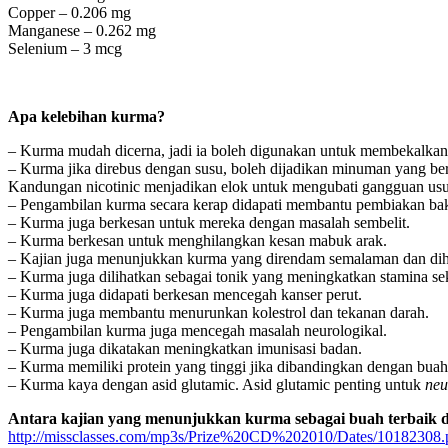
Copper – 0.206 mg
Manganese – 0.262 mg
Selenium – 3 mcg
Apa kelebihan kurma?
– Kurma mudah dicerna, jadi ia boleh digunakan untuk membekalkan 
– Kurma jika direbus dengan susu, boleh dijadikan minuman yang berk
Kandungan nicotinic menjadikan elok untuk mengubati gangguan usu
– Pengambilan kurma secara kerap didapati membantu pembiakan bakt
– Kurma juga berkesan untuk mereka dengan masalah sembelit.
– Kurma berkesan untuk menghilangkan kesan mabuk arak.
– Kajian juga menunjukkan kurma yang direndam semalaman dan diha
– Kurma juga dilihatkan sebagai tonik yang meningkatkan stamina 
– Kurma juga didapati berkesan mencegah kanser perut.
– Kurma juga membantu menurunkan kolestrol dan tekanan darah.
– Pengambilan kurma juga mencegah masalah neurologikal.
– Kurma juga dikatakan meningkatkan imunisasi badan.
– Kurma memiliki protein yang tinggi jika dibandingkan dengan buah-
– Kurma kaya dengan asid glutamic. Asid glutamic penting untuk
neu
Antara kajian yang menunjukkan kurma sebagai buah terbaik d
http://missclasses.com/mp3s/Prize%20CD%202010/Dates/10182308.