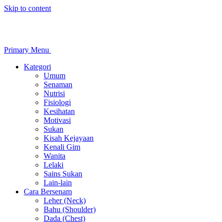
Skip to content
Primary Menu
Kategori
Umum
Senaman
Nutrisi
Fisiologi
Kesihatan
Motivasi
Sukan
Kisah Kejayaan
Kenali Gim
Wanita
Lelaki
Sains Sukan
Lain-lain
Cara Bersenam
Leher (Neck)
Bahu (Shoulder)
Dada (Chest)