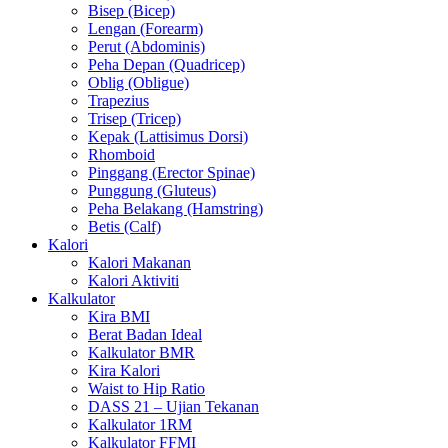
Bisep (Bicep)
Lengan (Forearm)
Perut (Abdominis)
Peha Depan (Quadricep)
Oblig (Obligue)
Trapezius
Trisep (Tricep)
Kepak (Lattisimus Dorsi)
Rhomboid
Pinggang (Erector Spinae)
Punggung (Gluteus)
Peha Belakang (Hamstring)
Betis (Calf)
Kalori
Kalori Makanan
Kalori Aktiviti
Kalkulator
Kira BMI
Berat Badan Ideal
Kalkulator BMR
Kira Kalori
Waist to Hip Ratio
DASS 21 – Ujian Tekanan
Kalkulator 1RM
Kalkulator FFMI