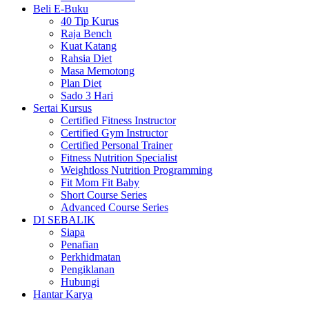
Beli E-Buku
40 Tip Kurus
Raja Bench
Kuat Katang
Rahsia Diet
Masa Memotong
Plan Diet
Sado 3 Hari
Sertai Kursus
Certified Fitness Instructor
Certified Gym Instructor
Certified Personal Trainer
Fitness Nutrition Specialist
Weightloss Nutrition Programming
Fit Mom Fit Baby
Short Course Series
Advanced Course Series
DI SEBALIK
Siapa
Penafian
Perkhidmatan
Pengiklanan
Hubungi
Hantar Karya