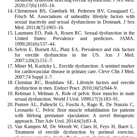
2020;17(6):1105–16.
Christensen BS, Grønbæk M, Pedersen BV, Graugaard C,
Frisch M. Associations of unhealthy lifestyle factors with
sexual inactivity and sexual dysfunctions in Denmark. J Sex
Med. 2011;8(7):1903–16.
Laumann EO, Paik A, Rosen RC. Sexual dysfunction in the
United States: Prevalence and predictors. JAMA.
1999;281(6):537–44.
Selvin E, Burnett AL, Platz EA. Prevalence and risk factors
for erectile dysfunction in the US. Am J Med.
2007;120(2):151–7.
Miner M, Kuritzky L. Erectile dysfunction: A sentinel marker
for cardiovascular disease in primary care. Cleve Clin J Med.
2007;74 Suppl 3–7.
Christian RC, Bradshaw SE. Lifestyle factors and erectile
dysfunction in men. Endocr Pract. 2010;16(5):944–9.
Rehman J, Melman A. Role of pelvic floor muscles in male
sexual dysfunction. World J Urol. 1999;17(3):183–91.
Pastore AL, Palleschi G, Fuschi A, Rago R, De Nunzio C,
Leonardo C. Pelvic floor muscle rehabilitation for patients
with lifelong premature ejaculation: A novel therapeutic
approach. Ther Adv Urol. 2014;6(3):83–8.
Van Kampen M, De Weerdt W, Claes H, Feys H, Baert L.
Treatment of erectile dysfunction by perineal exercise,