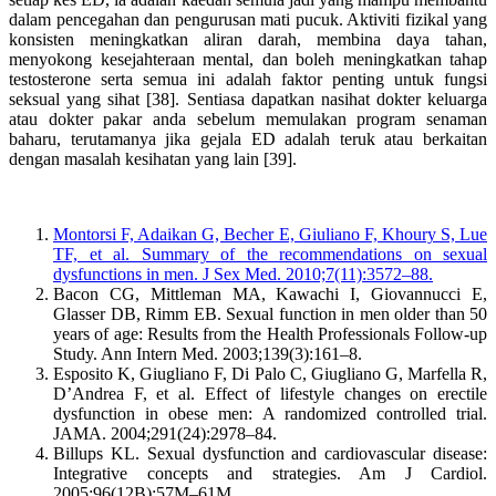
dalam pencegahan dan pengurusan mati pucuk. Aktiviti fizikal yang
konsisten meningkatkan aliran darah, membina daya tahan,
menyokong kesejahteraan mental, dan boleh meningkatkan tahap
testosterone serta semua ini adalah faktor penting untuk fungsi
seksual yang sihat [38]. Sentiasa dapatkan nasihat dokter keluarga
atau dokter pakar anda sebelum memulakan program senaman
baharu, terutamanya jika gejala ED adalah teruk atau berkaitan
dengan masalah kesihatan yang lain [39].
Montorsi F, Adaikan G, Becher E, Giuliano F, Khoury S, Lue
TF, et al. Summary of the recommendations on sexual
dysfunctions in men. J Sex Med. 2010;7(11):3572–88.
Bacon CG, Mittleman MA, Kawachi I, Giovannucci E,
Glasser DB, Rimm EB. Sexual function in men older than 50
years of age: Results from the Health Professionals Follow-up
Study. Ann Intern Med. 2003;139(3):161–8.
Esposito K, Giugliano F, Di Palo C, Giugliano G, Marfella R,
D’Andrea F, et al. Effect of lifestyle changes on erectile
dysfunction in obese men: A randomized controlled trial.
JAMA. 2004;291(24):2978–84.
Billups KL. Sexual dysfunction and cardiovascular disease:
Integrative concepts and strategies. Am J Cardiol.
2005;96(12B):57M–61M.