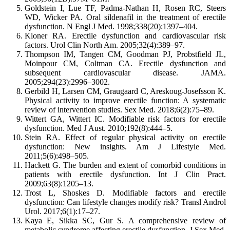
Goldstein I, Lue TF, Padma-Nathan H, Rosen RC, Steers
WD, Wicker PA. Oral sildenafil in the treatment of erectile
dysfunction. N Engl J Med. 1998;338(20):1397–404.
Kloner RA. Erectile dysfunction and cardiovascular risk
factors. Urol Clin North Am. 2005;32(4):389–97.
Thompson IM, Tangen CM, Goodman PJ, Probstfield JL,
Moinpour CM, Coltman CA. Erectile dysfunction and
subsequent cardiovascular disease. JAMA.
2005;294(23):2996–3002.
Gerbild H, Larsen CM, Graugaard C, Areskoug-Josefsson K.
Physical activity to improve erectile function: A systematic
review of intervention studies. Sex Med. 2018;6(2):75–89.
Wittert GA, Wittert IC. Modifiable risk factors for erectile
dysfunction. Med J Aust. 2010;192(8):444–5.
Stein RA. Effect of regular physical activity on erectile
dysfunction: New insights. Am J Lifestyle Med.
2011;5(6):498–505.
Hackett G. The burden and extent of comorbid conditions in
patients with erectile dysfunction. Int J Clin Pract.
2009;63(8):1205–13.
Trost L, Shoskes D. Modifiable factors and erectile
dysfunction: Can lifestyle changes modify risk? Transl Androl
Urol. 2017;6(1):17–27.
Kaya E, Sikka SC, Gur S. A comprehensive review of
metabolic syndrome affecting erectile dysfunction. J Sex Med.