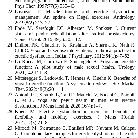
electromyographic biofeedback, and electrical stimulation.
Phys Ther. 1997;77(5):535–43.
Lavoisier P. Muscle toning and erectile dysfunction
management: An update on Kegel exercises. Andrology.
2019;8(2):213–22.
Fode M, Serefoglu EC, Albersen M, Sonksen J. Current
status of penile rehabilitation after radical prostatectomy.
Scand J Urol. 2015;49(3):203–12.
Dhillon PK, Chaudhry K, Krishnan A, Sharma K, Nath R,
Clift C. Yoga and exercise interventions in clinical practice for
erectile dysfunction. Indian J Psychiatry. 2012;54(1):47–52.
La Rocca M, Carrozza F, Santangelo A. Yoga and erectile
function: A pilot study of male sexual health. Urology.
2021;142:151–8.
Mitteregger S, Ledowski T, Hennes A, Kuehn K. Benefits of
yoga in erectile function: A systematic review. J Sex Marital
Ther. 2022;48(2):201–11.
Antonini G, Strambi L, Tani E, Mancini V, Isacchi G, Pompili
E, et al. Yoga and pelvic health in men with erectile
dysfunction. J Mens Health. 2020;16(4):1–7.
Khera M. Erectile dysfunction in men and benefits of
flexibility and mobility exercises. J Mens Health.
2015;12(3):21–8.
Miroddi M, Sterrantino C, Barillari MR, Navarra M, Calapai
G. Complementary therapies for erectile dysfunction: The role