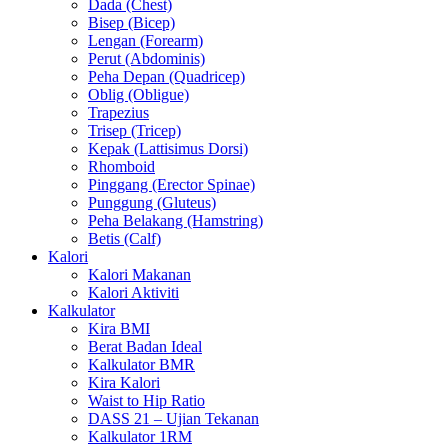
Dada (Chest)
Bisep (Bicep)
Lengan (Forearm)
Perut (Abdominis)
Peha Depan (Quadricep)
Oblig (Obligue)
Trapezius
Trisep (Tricep)
Kepak (Lattisimus Dorsi)
Rhomboid
Pinggang (Erector Spinae)
Punggung (Gluteus)
Peha Belakang (Hamstring)
Betis (Calf)
Kalori
Kalori Makanan
Kalori Aktiviti
Kalkulator
Kira BMI
Berat Badan Ideal
Kalkulator BMR
Kira Kalori
Waist to Hip Ratio
DASS 21 – Ujian Tekanan
Kalkulator 1RM