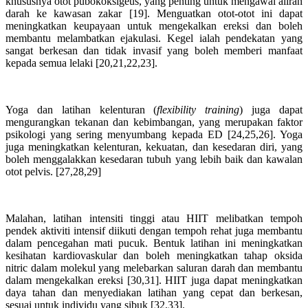
khususnya otot pubokoksigeus, yang penting untuk mengawal aliran
darah ke kawasan zakar [19]. Menguatkan otot-otot ini dapat
meningkatkan keupayaan untuk mengekalkan ereksi dan boleh
membantu melambatkan ejakulasi. Kegel ialah pendekatan yang
sangat berkesan dan tidak invasif yang boleh memberi manfaat
kepada semua lelaki [20,21,22,23].
Yoga dan latihan kelenturan (
flexibility training
) juga dapat
mengurangkan tekanan dan kebimbangan, yang merupakan faktor
psikologi yang sering menyumbang kepada ED [24,25,26]. Yoga
juga meningkatkan kelenturan, kekuatan, dan kesedaran diri, yang
boleh menggalakkan kesedaran tubuh yang lebih baik dan kawalan
otot pelvis. [27,28,29]
Malahan, latihan intensiti tinggi atau HIIT melibatkan tempoh
pendek aktiviti intensif diikuti dengan tempoh rehat juga membantu
dalam pencegahan mati pucuk. Bentuk latihan ini meningkatkan
kesihatan kardiovaskular dan boleh meningkatkan tahap oksida
nitric dalam molekul yang melebarkan saluran darah dan membantu
dalam mengekalkan ereksi [30,31]. HIIT juga dapat meningkatkan
daya tahan dan menyediakan latihan yang cepat dan berkesan,
sesuai untuk individu yang sibuk [32,33].