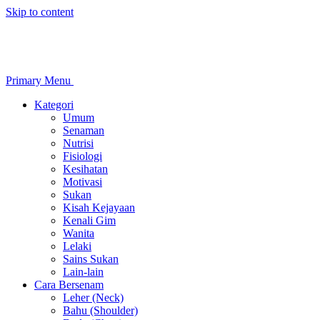
Skip to content
Primary Menu
Kategori
Umum
Senaman
Nutrisi
Fisiologi
Kesihatan
Motivasi
Sukan
Kisah Kejayaan
Kenali Gim
Wanita
Lelaki
Sains Sukan
Lain-lain
Cara Bersenam
Leher (Neck)
Bahu (Shoulder)