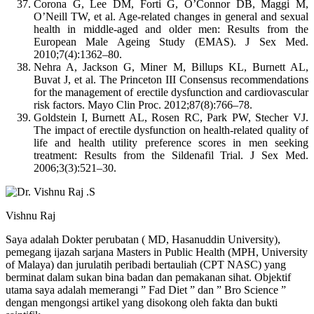
Corona G, Lee DM, Forti G, O’Connor DB, Maggi M,
O’Neill TW, et al. Age-related changes in general and sexual
health in middle-aged and older men: Results from the
European Male Ageing Study (EMAS). J Sex Med.
2010;7(4):1362–80.
Nehra A, Jackson G, Miner M, Billups KL, Burnett AL,
Buvat J, et al. The Princeton III Consensus recommendations
for the management of erectile dysfunction and cardiovascular
risk factors. Mayo Clin Proc. 2012;87(8):766–78.
Goldstein I, Burnett AL, Rosen RC, Park PW, Stecher VJ.
The impact of erectile dysfunction on health-related quality of
life and health utility preference scores in men seeking
treatment: Results from the Sildenafil Trial. J Sex Med.
2006;3(3):521–30.
Vishnu Raj
Saya adalah Dokter perubatan ( MD, Hasanuddin University),
pemegang ijazah sarjana Masters in Public Health (MPH, University
of Malaya) dan jurulatih peribadi bertauliah (CPT NASC) yang
berminat dalam sukan bina badan dan pemakanan sihat. Objektif
utama saya adalah memerangi ” Fad Diet ” dan ” Bro Science ”
dengan mengongsi artikel yang disokong oleh fakta dan bukti