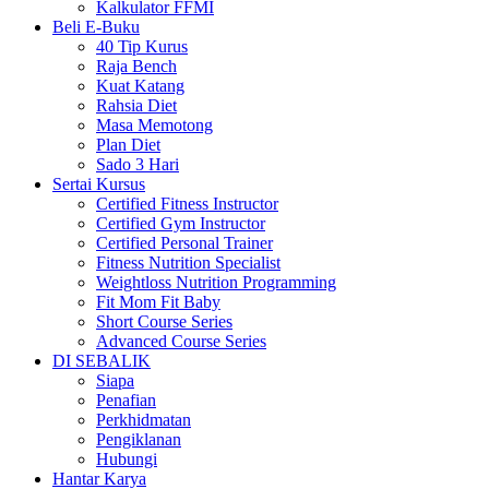
Kalkulator FFMI
Beli E-Buku
40 Tip Kurus
Raja Bench
Kuat Katang
Rahsia Diet
Masa Memotong
Plan Diet
Sado 3 Hari
Sertai Kursus
Certified Fitness Instructor
Certified Gym Instructor
Certified Personal Trainer
Fitness Nutrition Specialist
Weightloss Nutrition Programming
Fit Mom Fit Baby
Short Course Series
Advanced Course Series
DI SEBALIK
Siapa
Penafian
Perkhidmatan
Pengiklanan
Hubungi
Hantar Karya