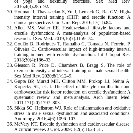
of yoga and flexibility exercises. Sex Med Rev.
2016;4(3):285–92.
Houman J, Thavaseelan S, Yu J, Lemack G, Raj GV. High-
intensity interval training (HIIT) and erectile function: A
clinical perspective. Curr Urol Rep. 2016;17(11):84.
Allen MS, Walter EE. Health-related lifestyle factors and
erectile dysfunction: A meta-analysis of population-based
research. J Sex Med. 2019;16(7):1159–74.
Goulão B, Rodrigues T, Ramalho C, Tomada N, Ferreira P,
Oliveira C. Cardiovascular impact of high-intensity interval
training in men with erectile dysfunction. Int J Impot Res.
2018;30(4):186–93.
Gleason R, Price D, Chambers B, Bragg S. The role of
exercise intensity and interval training on male sexual health.
Sex Med Rev. 2020;8(1):12–9.
Gupta BP, Murad MH, Clifton MM, Prokop LJ, Nehra A,
Kopecky SL, et al. The effect of lifestyle modification and
cardiovascular risk factor reduction on erectile dysfunction: A
systematic review and meta-analysis. Arch Intern Med.
2011;171(20):1797–803.
Sikka SC, Hellstrom WJ. Role of inflammation and oxidative
stress in male sexual dysfunction and associated conditions.
Andrology. 2016;4(6):1096–103.
McVary KT. Erectile dysfunction and cardiovascular disease:
A critical review. J Urol. 2009;182(5):1623–31.