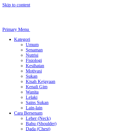
Skip to content
Primary Menu
Kategori
Umum
Senaman
Nutrisi
Fisiologi
Kesihatan
Motivasi
Sukan
Kisah Kejayaan
Kenali Gim
Wanita
Lelaki
Sains Sukan
Lain-lain
Cara Bersenam
Leher (Neck)
Bahu (Shoulder)
Dada (Chest)