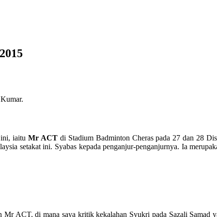
 2015
n Kumar.
ni, iaitu
Mr ACT
di Stadium Badminton Cheras pada 27 dan 28 Di
alaysia setakat ini. Syabas kepada penganjur-penganjurnya. Ia merupa
Mr ACT, di mana saya kritik kekalahan Syukri pada Sazali Samad yang