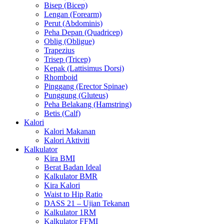
Bisep (Bicep)
Lengan (Forearm)
Perut (Abdominis)
Peha Depan (Quadricep)
Oblig (Obligue)
Trapezius
Trisep (Tricep)
Kepak (Lattisimus Dorsi)
Rhomboid
Pinggang (Erector Spinae)
Punggung (Gluteus)
Peha Belakang (Hamstring)
Betis (Calf)
Kalori
Kalori Makanan
Kalori Aktiviti
Kalkulator
Kira BMI
Berat Badan Ideal
Kalkulator BMR
Kira Kalori
Waist to Hip Ratio
DASS 21 – Ujian Tekanan
Kalkulator 1RM
Kalkulator FFMI