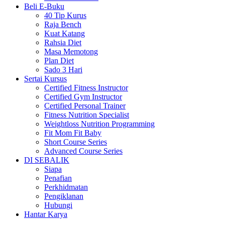
Beli E-Buku
40 Tip Kurus
Raja Bench
Kuat Katang
Rahsia Diet
Masa Memotong
Plan Diet
Sado 3 Hari
Sertai Kursus
Certified Fitness Instructor
Certified Gym Instructor
Certified Personal Trainer
Fitness Nutrition Specialist
Weightloss Nutrition Programming
Fit Mom Fit Baby
Short Course Series
Advanced Course Series
DI SEBALIK
Siapa
Penafian
Perkhidmatan
Pengiklanan
Hubungi
Hantar Karya