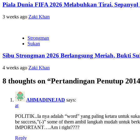
Piala Dunia FIFA 2026 Melabuhkan Tirai, Sepanyol
3 weeks ago
Zaki Khan
Strongman
Sukan
Sibu Strongman 2026 Berlangsung Meriah, Bukti S
4 weeks ago
Zaki Khan
8 thoughts on “
Pertandingan Penutup 201
AHMADINEJAD
says:
at
POLITIK..Ia nya adalah “word” yang paling ketara untuk sukan 
be success,”(-)” some of them ambil langkah mudah untu
IMPORTANT….Am i right????
Reply