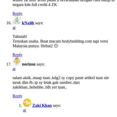
negara kite.full credit 4 ZK
Reply
kNajib
says:
at
Tahniah!
Teruskan usaha. Buat macam bodybuilding.com tapi versi
Malaysia punya. Hebat2 🙂
Reply
norizon
says:
at
salam alaik..maap tuan..kdg2 sy copy paste artikel tuan nie
taruk dlm fb..tp sy letak gak sumber..dari
zakikhan..hehehhe..blh yer tuan..
Reply
Zaki Khan
says:
at