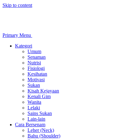
Skip to content
Primary Menu
Kategori
Umum
Senaman
Nutrisi
Fisiologi
Kesihatan
Motivasi
Sukan
Kisah Kejayaan
Kenali Gim
Wanita
Lelaki
Sains Sukan
Lain-lain
Cara Bersenam
Leher (Neck)
Bahu (Shoulder)