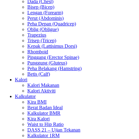
Dada (Chest)
Bisep (Bicep)
Lengan (Forearm)
Perut (Abdominis)
Peha Depan (Quadricep)
Oblig (Obligue)
Trapezius
Trisep (Tricep)
Kepak (Lattisimus Dorsi)
Rhomboid
Pinggang (Erector Spinae)
Punggung (Gluteus)
Peha Belakang (Hamstring)
Betis (Calf)
Kalori
Kalori Makanan
Kalori Aktiviti
Kalkulator
Kira BMI
Berat Badan Ideal
Kalkulator BMR
Kira Kalori
Waist to Hip Ratio
DASS 21 – Ujian Tekanan
Kalkulator 1RM