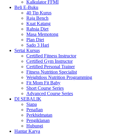
Kalkulator FFMI
Beli E-Buku
40 Tip Kurus
Raja Bench
Kuat Katang
Rahsia Diet
Masa Memotong
Plan Diet
Sado 3 Hari
Sertai Kursus
Certified Fitness Instructor
Certified Gym Instructor
Certified Personal Trainer
Fitness Nutrition Specialist
Weightloss Nutrition Programming
Fit Mom Fit Baby
Short Course Series
Advanced Course Series
DI SEBALIK
Siapa
Penafian
Perkhidmatan
Pengiklanan
Hubungi
Hantar Karya