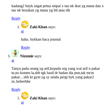
kadang2 bnyk sngat petua smpai x tau nk ikut yg mana dan x
tau nk bezakan yg mana yg btl atau slh
Reply
Zaki Khan
says:
at
haha. bykkan baca journal
Reply
Nizumie
says:
at
Tanya pada orang yg arif,kepada org yang wat arif n pakar
tu,no komen la,sbb tgk hasil dr badan dia pun,tak mcm
pakar…sbb kt gym yg sy selalu pergi byk yang pakar2
ni..heheehhe
Reply
Zaki Khan
says:
at