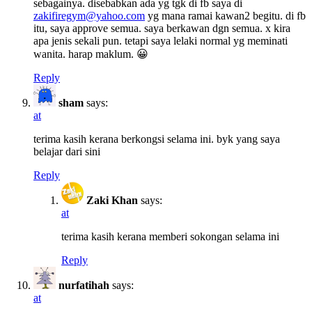
sebagainya. disebabkan ada yg tgk di fb saya di
zakifiregym@yahoo.com
yg mana ramai kawan2 begitu. di fb
itu, saya approve semua. saya berkawan dgn semua. x kira
apa jenis sekali pun. tetapi saya lelaki normal yg meminati
wanita. harap maklum. 😀
Reply
sham
says:
at
terima kasih kerana berkongsi selama ini. byk yang saya
belajar dari sini
Reply
Zaki Khan
says:
at
terima kasih kerana memberi sokongan selama ini
Reply
nurfatihah
says:
at