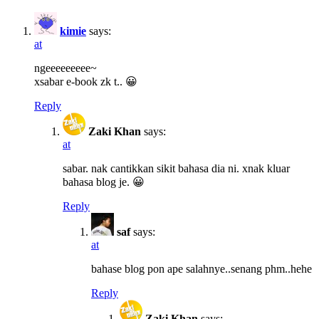
kimie
says:
at
ngeeeeeeeee~
xsabar e-book zk t.. 😀
Reply
Zaki Khan
says:
at
sabar. nak cantikkan sikit bahasa dia ni. xnak kluar
bahasa blog je. 😀
Reply
saf
says:
at
bahase blog pon ape salahnye..senang phm..hehe
Reply
Zaki Khan
says: