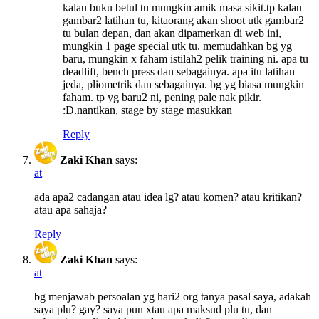
kalau buku betul tu mungkin amik masa sikit.tp kalau
gambar2 latihan tu, kitaorang akan shoot utk gambar2
tu bulan depan, dan akan dipamerkan di web ini,
mungkin 1 page special utk tu. memudahkan bg yg
baru, mungkin x faham istilah2 pelik training ni. apa tu
deadlift, bench press dan sebagainya. apa itu latihan
jeda, pliometrik dan sebagainya. bg yg biasa mungkin
faham. tp yg baru2 ni, pening pale nak pikir.
:D.nantikan, stage by stage masukkan
Reply
Zaki Khan
says:
at
ada apa2 cadangan atau idea lg? atau komen? atau kritikan?
atau apa sahaja?
Reply
Zaki Khan
says:
at
bg menjawab persoalan yg hari2 org tanya pasal saya, adakah
saya plu? gay? saya pun xtau apa maksud plu tu, dan