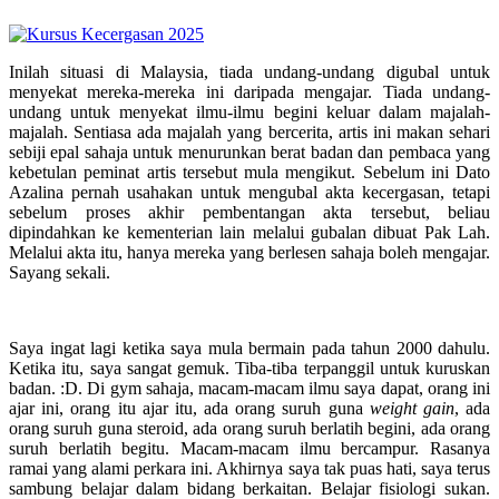
Inilah situasi di Malaysia, tiada undang-undang digubal untuk
menyekat mereka-mereka ini daripada mengajar. Tiada undang-
undang untuk menyekat ilmu-ilmu begini keluar dalam majalah-
majalah. Sentiasa ada majalah yang bercerita, artis ini makan sehari
sebiji epal sahaja untuk menurunkan berat badan dan pembaca yang
kebetulan peminat artis tersebut mula mengikut. Sebelum ini Dato
Azalina pernah usahakan untuk mengubal akta kecergasan, tetapi
sebelum proses akhir pembentangan akta tersebut, beliau
dipindahkan ke kementerian lain melalui gubalan dibuat Pak Lah.
Melalui akta itu, hanya mereka yang berlesen sahaja boleh mengajar.
Sayang sekali.
Saya ingat lagi ketika saya mula bermain pada tahun 2000 dahulu.
Ketika itu, saya sangat gemuk. Tiba-tiba terpanggil untuk kuruskan
badan. :D. Di gym sahaja, macam-macam ilmu saya dapat, orang ini
ajar ini, orang itu ajar itu, ada orang suruh guna
weight gain
, ada
orang suruh guna steroid, ada orang suruh berlatih begini, ada orang
suruh berlatih begitu. Macam-macam ilmu bercampur. Rasanya
ramai yang alami perkara ini. Akhirnya saya tak puas hati, saya terus
sambung belajar dalam bidang berkaitan. Belajar fisiologi sukan.