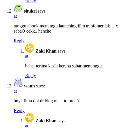
Reply
shukri
says:
at
tunggu ebook mcm tggu launching film tranfomer lak… x
sabaQ cekk.. hehehe
Reply
Zaki Khan
says:
at
haha. terima kasih kerana sabar menunggu.
Reply
wann
says:
at
bnyk ilmu dpt dr blog nie…tq bro=)
Reply
Zaki Khan
says:
at