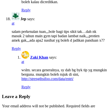
boleh kalau dicreditkan.
Reply
Jep
says:
at
salam perkenalan tuan,,,bole bagi tips sikit tak…dah nk
masuk 2 tahun main gym tapi badan lambat naik,,,protien
amek gak,,,ada apa2 nasihat yg boleh d jadikan panduan x??
Reply
Zaki Khan
says:
at
wslm. secara generalnya, sy dah bg byk tip yg mungkin
berguna. mungkin boleh rujuk di sini,
http://strengthsifoo.com/data/entri/
Reply
Leave a Reply
Your email address will not be published.
Required fields are