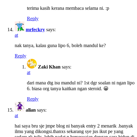
terima kasih kerana membaca selama ni. :p
Reply
mrfeckry
says:
at
nak tanya, kalau guna lipo 6, boleh mandul ke?
Reply
Zaki Khan
says:
at
dari mana dtg isu mandul ni? 1st dgr soalan ni ngan lipo
6. biasa org tanya kaitkan ngan steroid. 😀
Reply
allan
says:
at
hai saya bru sje jmpe blog ni banyak entry 2 menarik .banyak
ilmu yang dikongsi.thanxs sekarang sye jus ikut pe yang
sedare zk tulis .lebih padat n bersesuaian dengan cara hidup di