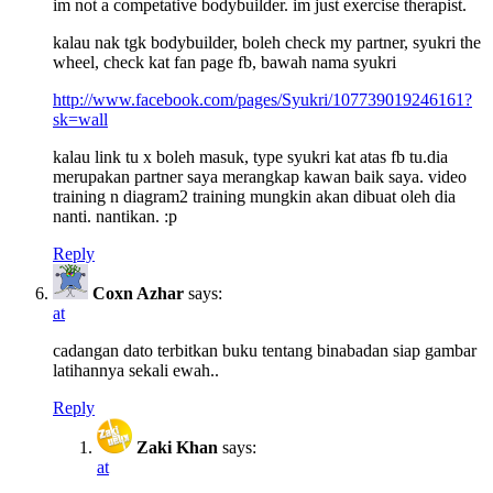
im not a competative bodybuilder. im just exercise therapist.
kalau nak tgk bodybuilder, boleh check my partner, syukri the
wheel, check kat fan page fb, bawah nama syukri
http://www.facebook.com/pages/Syukri/107739019246161?
sk=wall
kalau link tu x boleh masuk, type syukri kat atas fb tu.dia
merupakan partner saya merangkap kawan baik saya. video
training n diagram2 training mungkin akan dibuat oleh dia
nanti. nantikan. :p
Reply
Coxn Azhar
says:
at
cadangan dato terbitkan buku tentang binabadan siap gambar
latihannya sekali ewah..
Reply
Zaki Khan
says:
at