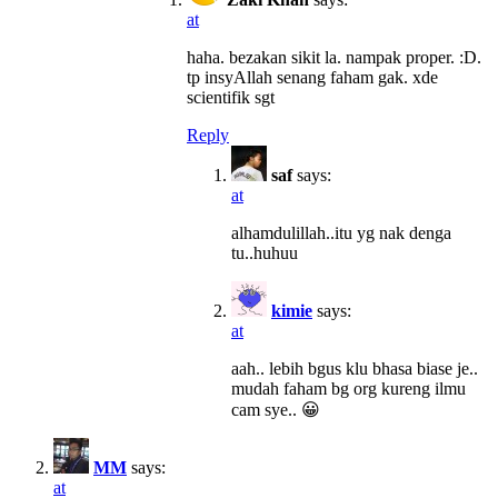
at
haha. bezakan sikit la. nampak proper. :D.
tp insyAllah senang faham gak. xde
scientifik sgt
Reply
saf
says:
at
alhamdulillah..itu yg nak denga
tu..huhuu
kimie
says:
at
aah.. lebih bgus klu bhasa biase je..
mudah faham bg org kureng ilmu
cam sye.. 😀
MM
says:
at