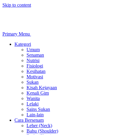
Skip to content
Primary Menu
Kategori
Umum
Senaman
Nutrisi
Fisiologi
Kesihatan
Motivasi
Sukan
Kisah Kejayaan
Kenali Gim
Wanita
Lelaki
Sains Sukan
Lain-lain
Cara Bersenam
Leher (Neck)
Bahu (Shoulder)