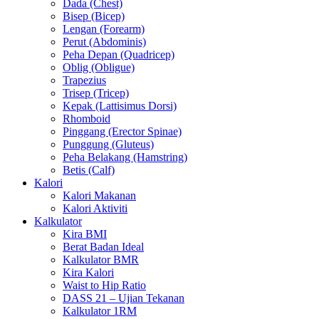
Dada (Chest)
Bisep (Bicep)
Lengan (Forearm)
Perut (Abdominis)
Peha Depan (Quadricep)
Oblig (Obligue)
Trapezius
Trisep (Tricep)
Kepak (Lattisimus Dorsi)
Rhomboid
Pinggang (Erector Spinae)
Punggung (Gluteus)
Peha Belakang (Hamstring)
Betis (Calf)
Kalori
Kalori Makanan
Kalori Aktiviti
Kalkulator
Kira BMI
Berat Badan Ideal
Kalkulator BMR
Kira Kalori
Waist to Hip Ratio
DASS 21 – Ujian Tekanan
Kalkulator 1RM