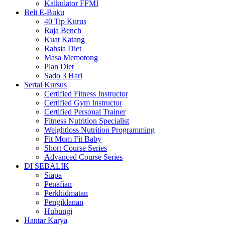
Kalkulator FFMI
Beli E-Buku
40 Tip Kurus
Raja Bench
Kuat Katang
Rahsia Diet
Masa Memotong
Plan Diet
Sado 3 Hari
Sertai Kursus
Certified Fitness Instructor
Certified Gym Instructor
Certified Personal Trainer
Fitness Nutrition Specialist
Weightloss Nutrition Programming
Fit Mom Fit Baby
Short Course Series
Advanced Course Series
DI SEBALIK
Siapa
Penafian
Perkhidmatan
Pengiklanan
Hubungi
Hantar Karya