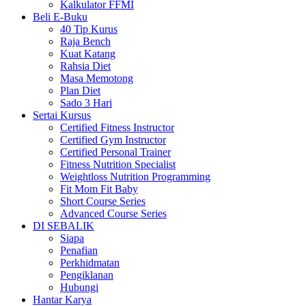
Kalkulator FFMI
Beli E-Buku
40 Tip Kurus
Raja Bench
Kuat Katang
Rahsia Diet
Masa Memotong
Plan Diet
Sado 3 Hari
Sertai Kursus
Certified Fitness Instructor
Certified Gym Instructor
Certified Personal Trainer
Fitness Nutrition Specialist
Weightloss Nutrition Programming
Fit Mom Fit Baby
Short Course Series
Advanced Course Series
DI SEBALIK
Siapa
Penafian
Perkhidmatan
Pengiklanan
Hubungi
Hantar Karya