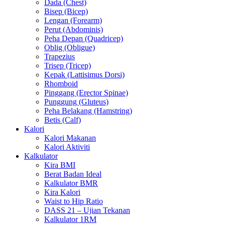
Dada (Chest)
Bisep (Bicep)
Lengan (Forearm)
Perut (Abdominis)
Peha Depan (Quadricep)
Oblig (Obligue)
Trapezius
Trisep (Tricep)
Kepak (Lattisimus Dorsi)
Rhomboid
Pinggang (Erector Spinae)
Punggung (Gluteus)
Peha Belakang (Hamstring)
Betis (Calf)
Kalori
Kalori Makanan
Kalori Aktiviti
Kalkulator
Kira BMI
Berat Badan Ideal
Kalkulator BMR
Kira Kalori
Waist to Hip Ratio
DASS 21 – Ujian Tekanan
Kalkulator 1RM