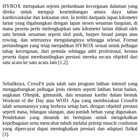
HYROX merupakan sejenis perlumbaan kecergasan dalaman yang
direka untuk menguji keseimbangan antara daya tahan
kardiovaskular dan kekuatan otot. Ia terdiri daripada lapan kilometer
larian yang digabungkan dengan lapan stesen senaman fungsian, di
mana peserta perlu melengkapkan satu kilometer larian diikuti oleh
satu bentuk senaman seperti sled push, burpee broad jumps atau
rowing, dan seterusnya mengulanginya sehingga selesai. Format
pertandingan yang tetap menjadikan HYROX sesuai untuk pelbagai
tahap kecergasan, dari pemula sehingga atlet profesional, kerana
peserta dapat membandingkan prestasi mereka secara objektif dari
satu acara ke satu acara lain [1,2].
Sebaliknya, CrossFit pula ialah satu program latihan intensif yang
menggabungkan pelbagai jenis elemen seperti latihan berat badan,
angkatan Olimpik, gimnastik, dan senaman kardio dalam bentuk
Workout of the Day atau WOD. Apa yang membezakan CrossFit
ialah senamannya yang berbeza setiap hari, dengan objektif prestasi
seperti masa, bilangan ulangan, atau jumlah beban yang digunakan.
Pendekatan yang dinamik ini bertujuan untuk mengekalkan
kepelbagaian serta mencabar tubuh melalui prinsip muscle confusion
yang dipercayai dapat meningkatkan prestasi dan adaptasi fizikal
[3].