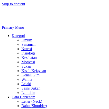
Skip to content
Primary Menu
Kategori
Umum
Senaman
Nutrisi
Fisiologi
Kesihatan
Motivasi
Sukan
Kisah Kejayaan
Kenali Gim
Wanita
Lelaki
Sains Sukan
Lain-lain
Cara Bersenam
Leher (Neck)
Bahu (Shoulder)