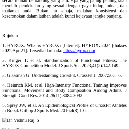
secara mutlak berbanding yang lain. Apa yang paling penting ialah
memilih pendekatan yang sesuai dengan gaya hidup, minat, dan
matlamat anda. Bukan itu sahaja, malahan konsistensi dan
keseronokan dalam latihan adalah kunci kejayaan jangka panjang.
Rujukan
1. HYROX. What is HYROX? [Internet]. HYROX; 2024 [diakses
2025 Apr 21]. Tersedia daripada:
https://hyrox.com
2. Krüger T, et al. Standardization of Functional Fitness: The
HYROX Competition Model. J Sports Sci. 2023;41(2):142-149.
3. Glassman G. Understanding CrossFit. CrossFit J. 2007;56:1–6.
4. Heinrich KM, et al. High-Intensity Functional Training Improves
Functional Movement and Body Composition Among Adults. J
Strength Cond Res. 2014;28(11):3084-3092.
5. Sprey JW, et al. An Epidemiological Profile of CrossFit Athletes
in Brazil. Orthop J Sports Med. 2016;4(8):1-6.