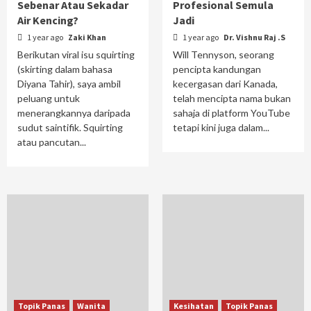
Sebenar Atau Sekadar
Profesional Semula
Air Kencing?
Jadi
1 year ago
Zaki Khan
1 year ago
Dr. Vishnu Raj .S
Berikutan viral isu squirting
Will Tennyson, seorang
(skirting dalam bahasa
pencipta kandungan
Diyana Tahir), saya ambil
kecergasan dari Kanada,
peluang untuk
telah mencipta nama bukan
menerangkannya daripada
sahaja di platform YouTube
sudut saintifik. Squirting
tetapi kini juga dalam...
atau pancutan...
Topik Panas
Wanita
Kesihatan
Topik Panas