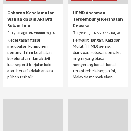
Cabaran Keselamatan
HFMD Ancaman
Wanita dalam Aktiviti
Tersembunyi Kesihatan
Sukan Luar
Dewasa
1 year ago
Dr. Vishnu Raj .S
1 year ago
Dr. Vishnu Raj .S
Kecergasan fizikal
Penyakit Tangan, Kaki dan
merupakan komponen
Mulut (HFMD) sering
penting dalam kesihatan
dianggap sebagai penyakit
keseluruhan, dan aktiviti
ringan yang biasa
luar seperti berjalan kaki
menyerang kanak-kanak,
atau berlari adalah antara
tetapi kebelakangan ini,
pilihan terbaik...
Malaysia menyaksikan...