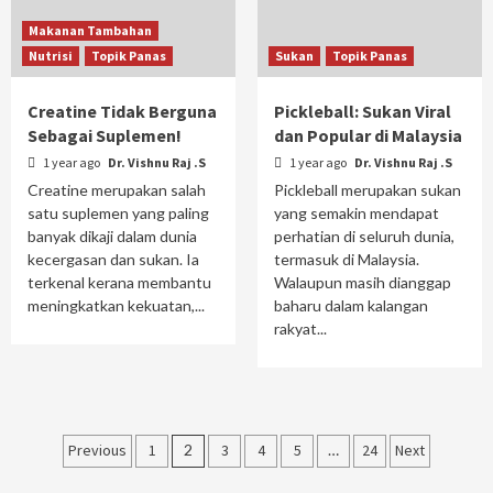
Makanan Tambahan
Nutrisi
Topik Panas
Sukan
Topik Panas
Creatine Tidak Berguna
Pickleball: Sukan Viral
Sebagai Suplemen!
dan Popular di Malaysia
1 year ago
Dr. Vishnu Raj .S
1 year ago
Dr. Vishnu Raj .S
Creatine merupakan salah
Pickleball merupakan sukan
satu suplemen yang paling
yang semakin mendapat
banyak dikaji dalam dunia
perhatian di seluruh dunia,
kecergasan dan sukan. Ia
termasuk di Malaysia.
terkenal kerana membantu
Walaupun masih dianggap
meningkatkan kekuatan,...
baharu dalam kalangan
rakyat...
Posts
Previous
1
2
3
4
5
…
24
Next
navigation