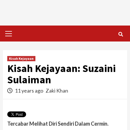
Skip
to
content
Primary
Menu
Kisah Kejayaan
Kisah Kejayaan: Suzaini
Sulaiman
11 years ago
Zaki Khan
Tercabar Melihat Diri Sendiri Dalam Cermin.