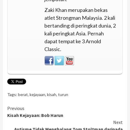
Zaki Khan merupakan bekas
atlet Strongman Malaysia. 2 kali
bertanding di peringkat dunia, 2
kali peringkat Asia. Pernah
dapat tempat ke 3 Arnold
Classic.
Tags:
berat
,
kejayaan
,
kisah
,
turun
Continue
Previous
Kisah Kejayaan: Bob Harun
Reading
Next
Autisme Tidak Menghalang Tom Stoltman daripada