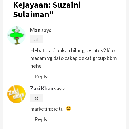
Kejayaan: Suzaini
Sulaiman
”
Man
says:
at
Hebat..tapi bukan hilang beratus2 kilo
macam yg dato cakap dekat group bbm
hehe
Reply
Zaki Khan
says:
at
marketing je tu.
Reply