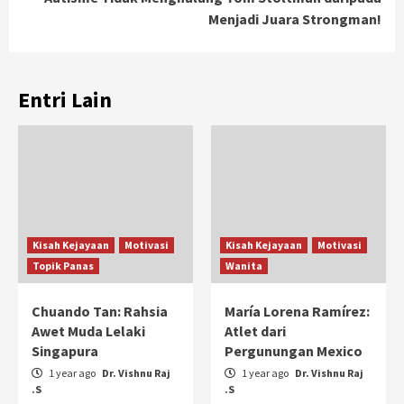
Menjadi Juara Strongman!
Entri Lain
Kisah Kejayaan
Motivasi
Kisah Kejayaan
Motivasi
Topik Panas
Wanita
Chuando Tan: Rahsia
María Lorena Ramírez:
Awet Muda Lelaki
Atlet dari
Singapura
Pergunungan Mexico
1 year ago
Dr. Vishnu Raj
1 year ago
Dr. Vishnu Raj
.S
.S