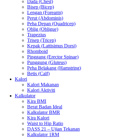
Dada (Chest)
Bisep (Bicep)
Lengan (Forearm)
Perut (Abdominis)
Peha Depan (Quadricep)
Oblig (Obligue)
Trapezius
Trisep (Tricep)
Kepak (Lattisimus Dorsi)
Rhomboid
Pinggang (Erector Spinae)
Punggung (Gluteus)
Peha Belakang (Hamstring)
Betis (Calf)
Kalori
Kalori Makanan
Kalori Aktiviti
Kalkulator
Kira BMI
Berat Badan Ideal
Kalkulator BMR
Kira Kalori
Waist to Hip Ratio
DASS 21 – Ujian Tekanan
Kalkulator 1RM