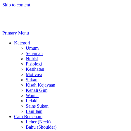
Skip to content
Primary Menu
Kategori
Umum
Senaman
Nutrisi
Fisiologi
Kesihatan
Motivasi
Sukan
Kisah Kejayaan
Kenali Gim
Wanita
Lelaki
Sains Sukan
Lain-lain
Cara Bersenam
Leher (Neck)
Bahu (Shoulder)