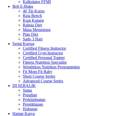
Kalkulator FFMI
Beli E-Buku
40 Tip Kurus
Raja Bench
Kuat Katang
Rahsia Diet
Masa Memotong
Plan Diet
Sado 3 Hari
Sertai Kursus
Certified Fitness Instructor
Certified Gym Instructor
Certified Personal Trainer
Fitness Nutrition Specialist
Weightloss Nutrition Programming
Fit Mom Fit Baby
Short Course Series
Advanced Course Series
DI SEBALIK
Siapa
Penafian
Perkhidmatan
Pengiklanan
Hubungi
Hantar Karya