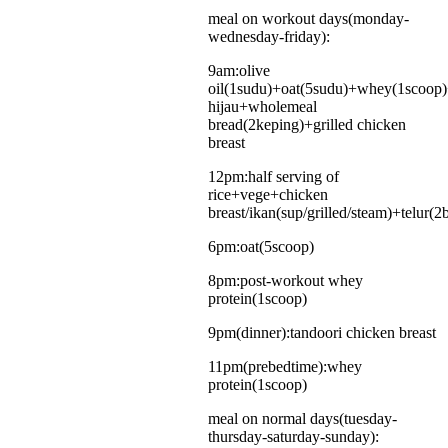
meal on workout days(monday-
wednesday-friday):
9am:olive
oil(1sudu)+oat(5sudu)+whey(1scoop)
hijau+wholemeal
bread(2keping)+grilled chicken
breast
12pm:half serving of
rice+vege+chicken
breast/ikan(sup/grilled/steam)+telur(2b
6pm:oat(5scoop)
8pm:post-workout whey
protein(1scoop)
9pm(dinner):tandoori chicken breast
11pm(prebedtime):whey
protein(1scoop)
meal on normal days(tuesday-
thursday-saturday-sunday):