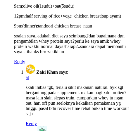
9am:olive oil(1sudu)+oat(5sudu)
12pm:half serving of rice+vege+chicken breast(sup ayam)
9pm(dinner):tandoori chicken breast+naan
soalan saya..adakah diet saya seimbang?dan bagaimana dgn
pengambilan whey protein saya?perlu ke saya amik whey
protein waktu normal days?harap2..saudara dapat membantu
saya…thanks bro zakikhan
Reply
Zaki Khan
says:
at
skali imbas tgk, terlalu sikit makanan natural. byk sgt
bergantung pada supplement. makan pagi xde protien?
masa lain slain slepas train, campurkan whey tu ngan
oat. hari off pun seeloknya kekalkan pemakanan yg
tinggi. pasal bdn recover time rehat bukan time workout
saja
Reply