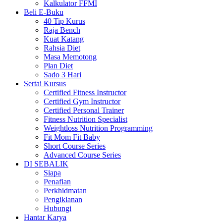
Kalkulator FFMI
Beli E-Buku
40 Tip Kurus
Raja Bench
Kuat Katang
Rahsia Diet
Masa Memotong
Plan Diet
Sado 3 Hari
Sertai Kursus
Certified Fitness Instructor
Certified Gym Instructor
Certified Personal Trainer
Fitness Nutrition Specialist
Weightloss Nutrition Programming
Fit Mom Fit Baby
Short Course Series
Advanced Course Series
DI SEBALIK
Siapa
Penafian
Perkhidmatan
Pengiklanan
Hubungi
Hantar Karya