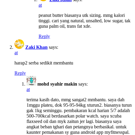
at
peanut butter biasanya utk sizing. mmg kalori
tinggi. cari yang natural, unsalted, low sugar, tak
guna palm oil, trans fat xde.
Reply
Zaki Khan
says:
at
harap2 serba sedikit membantu
Reply
mohd syahir makin
says:
at
terima kasih dato, mmg sangat2 mmbantu. saya dah
1mggu plateu, dok 95-95-94kg xturun2. biasanya turun
gak 1kg seminggu. pembakaran kcal harian 5/7 adalah
500-700kcal berdasarkan polar watch. saya xcuba
flaxseed oil dan myk zaitun jer lagi. biasanya saya
angkat beban tghari dan petangnya berbasikal. untuk
kaunter pemakanan sy guna android app myfitnesspal.