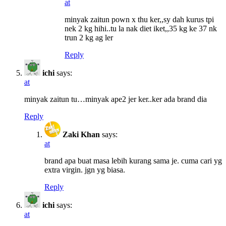
at
minyak zaitun pown x thu ker,,sy dah kurus tpi
nek 2 kg hihi..tu la nak diet iket,,35 kg ke 37 nk
trun 2 kg ag ler
Reply
ichi
says:
at
minyak zaitun tu…minyak ape2 jer ker..ker ada brand dia
Reply
Zaki Khan
says:
at
brand apa buat masa lebih kurang sama je. cuma cari yg
extra virgin. jgn yg biasa.
Reply
ichi
says:
at