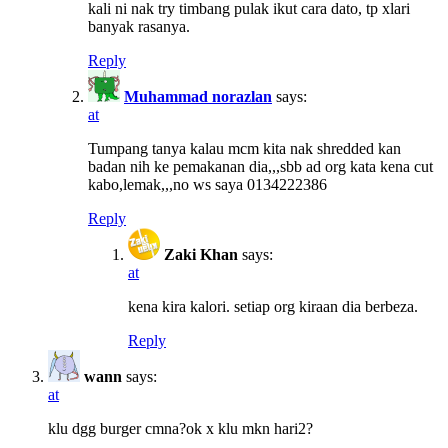
kali ni nak try timbang pulak ikut cara dato, tp xlari
banyak rasanya.
Reply
Muhammad norazlan
says:
at
Tumpang tanya kalau mcm kita nak shredded kan
badan nih ke pemakanan dia,,,sbb ad org kata kena cut
kabo,lemak,,,no ws saya 0134222386
Reply
Zaki Khan
says:
at
kena kira kalori. setiap org kiraan dia berbeza.
Reply
wann
says:
at
klu dgg burger cmna?ok x klu mkn hari2?