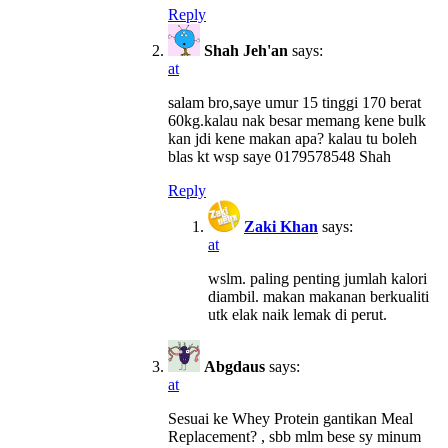
Reply
Shah Jeh'an
says:
at
salam bro,saye umur 15 tinggi 170 berat
60kg.kalau nak besar memang kene bulk
kan jdi kene makan apa? kalau tu boleh
blas kt wsp saye 0179578548 Shah
Reply
Zaki Khan
says:
at
wslm. paling penting jumlah kalori
diambil. makan makanan berkualiti
utk elak naik lemak di perut.
Abgdaus
says:
at
Sesuai ke Whey Protein gantikan Meal
Replacement? , sbb mlm bese sy minum