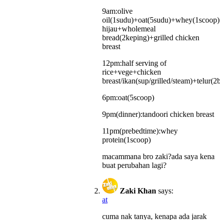
9am:olive
oil(1sudu)+oat(5sudu)+whey(1scoop)
hijau+wholemeal
bread(2keping)+grilled chicken
breast
12pm:half serving of
rice+vege+chicken
breast/ikan(sup/grilled/steam)+telur(2b
6pm:oat(5scoop)
9pm(dinner):tandoori chicken breast
11pm(prebedtime):whey
protein(1scoop)
macammana bro zaki?ada saya kena
buat perubahan lagi?
Zaki Khan
says:
at
cuma nak tanya, kenapa ada jarak