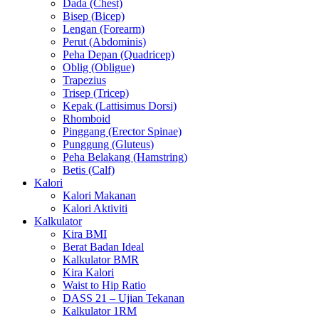
Dada (Chest)
Bisep (Bicep)
Lengan (Forearm)
Perut (Abdominis)
Peha Depan (Quadricep)
Oblig (Obligue)
Trapezius
Trisep (Tricep)
Kepak (Lattisimus Dorsi)
Rhomboid
Pinggang (Erector Spinae)
Punggung (Gluteus)
Peha Belakang (Hamstring)
Betis (Calf)
Kalori
Kalori Makanan
Kalori Aktiviti
Kalkulator
Kira BMI
Berat Badan Ideal
Kalkulator BMR
Kira Kalori
Waist to Hip Ratio
DASS 21 – Ujian Tekanan
Kalkulator 1RM