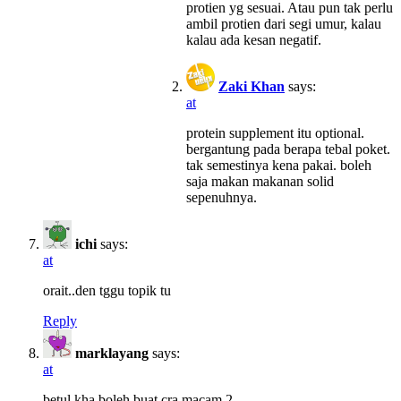
protien yg sesuai. Atau pun tak perlu
ambil protien dari segi umur, kalau
kalau ada kesan negatif.
Zaki Khan
says:
at
protein supplement itu optional.
bergantung pada berapa tebal poket.
tak semestinya kena pakai. boleh
saja makan makanan solid
sepenuhnya.
ichi
says:
at
orait..den tggu topik tu
Reply
marklayang
says:
at
betul kha boleh buat cra macam 2