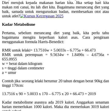
Diet merujuk kepada makanan harian kita. Jika setiap hari kita
makan roti canai, itu lah diet kita. Bagaimana merancang diet yang
baik, samada untuk menguruskan badan, membesarkan otot atau
untuk atlet?
Kadar Metabolisme
Pertama, sebelum merancang diet yang baik, kita perlu tahu
bagaimana mengira keperluan kalori asas. Cara pengiraan
menggunakan formula Harris-Benedict:
RMR untuk lelaki= 13.7516w + 5.0033s – 6.775a + 66.473
RMR untuk perempuan = 9.5634w + 1.8496s – 4.6756a +
655.0955
w = berat dalam kilogram
s = tinggi dalam centimeter
a = umur
Contoh jika seorang lelaki berumur 20 tahun dengan berat 90kg dan
tinggi 170cm:
13.7516 x 90 + 5.0033 x 170 – 6.775 x 20 + 66.473 = 2019
Kadar metabolisme asasnya ada 2019 kalori. Anggarkan senaman
harian memerlukan 1000 kalori. Maka dia memerlukan 3019 kalori