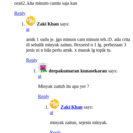
orait2..kita minum camtu saja kan
Reply
Zaki Khan
says:
at
amik 1 sudu je. jgn minum cam minum teh.:D. ada crita
di sebalik minyak zaitun, flexseed n 1 lg. perbezaan 3
jenis ni n bila perlu amik. x masuk lg topik tu.
Reply
deepakumaran kunasekaran
says:
at
Minyak zaitub itu apa yer ?
Reply
Zaki Khan
says:
at
minyak zaitun, sejenis minyak.
Reply