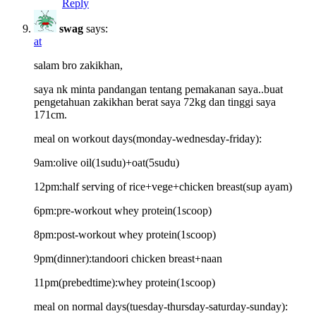
Reply
swag
says:
at
salam bro zakikhan,
saya nk minta pandangan tentang pemakanan saya..buat
pengetahuan zakikhan berat saya 72kg dan tinggi saya
171cm.
meal on workout days(monday-wednesday-friday):
9am:olive oil(1sudu)+oat(5sudu)
12pm:half serving of rice+vege+chicken breast(sup ayam)
6pm:pre-workout whey protein(1scoop)
8pm:post-workout whey protein(1scoop)
9pm(dinner):tandoori chicken breast+naan
11pm(prebedtime):whey protein(1scoop)
meal on normal days(tuesday-thursday-saturday-sunday):