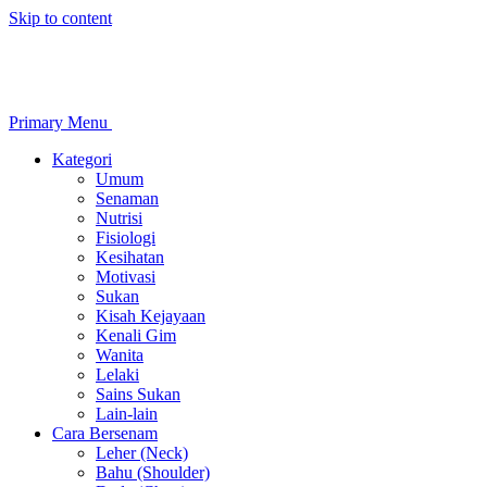
Skip to content
Primary Menu
Kategori
Umum
Senaman
Nutrisi
Fisiologi
Kesihatan
Motivasi
Sukan
Kisah Kejayaan
Kenali Gim
Wanita
Lelaki
Sains Sukan
Lain-lain
Cara Bersenam
Leher (Neck)
Bahu (Shoulder)