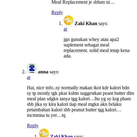
Meal Replacement je sblum ni…
Reply
Zaki Khan
says:
at
jgn gunakan whey atau apa2
suplement sebagai meal
replacement. solid meal tetap kena
ada.
anna
says:
at
Hai, nice info..sy normally makan ikot kdr kalori bdn
sy tp mostly tgk pkar kshtn suggestkan peant butter dlm
meal plan sdgkn ianya tgg kalori…Itu yg sy krg pham
sbb jika sy kira kalori tiap meal mgkn akn belaku
petambahan kalori sbb peanut butter tgg kalori…
mcmmna tu yer…tq
Reply
Zaki Khan
says: