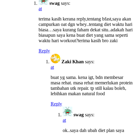
swag
says:
at
terima kasih kerana reply,tentang bfast,saya akan
campurkan oat dgn whey..tentang diet waktu hari
biasa…saya kurang faham dekat situ..adakah hari
biasapun saya kena buat diet yang sama seperti
waktu hari workout?terima kasih bro zaki
Reply
Zaki Khan
says:
at
buat yg sama. kena igt, bdn membesar
masa rehat. masa rehat memerlukan protein
tambahan utk repair. tp still kalau boleh,
lebihkan makan natural food
Reply
swag
says:
at
ok..saya dah ubah diet plan saya