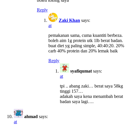
boleh tolong saya
Reply
Zaki Khan
says:
at
pemakanan sama, cuma kuantiti berbeza.
boleh aim 1g protein utk 1lb berat badan.
buat diet yg paling simple, 40:40:20. 20%
carb 40% protein dan 20% lemak baik
Reply
syafiqumat
says:
at
tpi .. abang zaki… berat saya 58kg
tinggi 157…
adakah saya kena menambah berat
badan saya lagi….
ahmad
says:
at